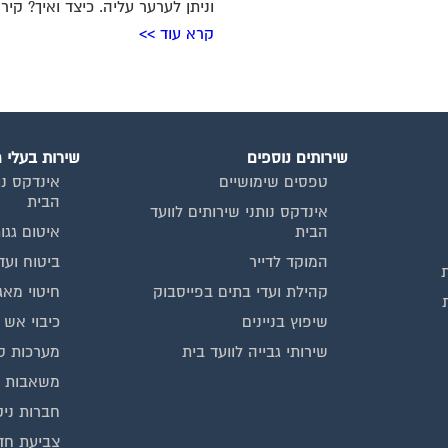
וניתן לערער עליה. כיצד ואיך? קיר
קרא עוד >>
שירותים נוספים
שירות בעלי 
טפסים שימושיים
אינדקס נו
הבית
אינדקס נותני שירותים לוועד
הבית
איטום גגו
המוקד לדייר
ביטוח ועד
קהילת ועדי בתים בפייסבוק
חיטוי מאג
שיפוץ בניינים
כיבוי אש
שירותי גבייה לוועד בית
מערכות ס
משאבות מ
חברות ניק
צביעת חד