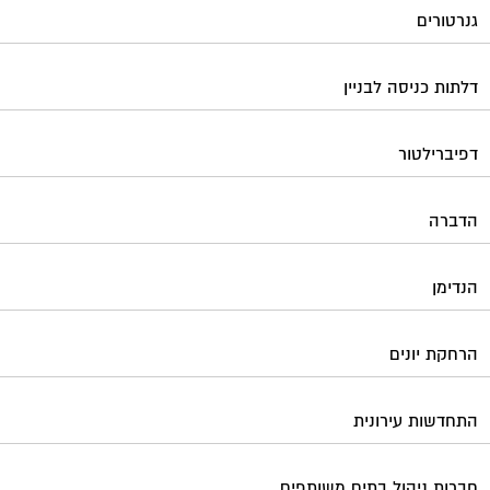
גנרטורים
דלתות כניסה לבניין
דפיברילטור
הדברה
הנדימן
הרחקת יונים
התחדשות עירונית
חברות ניהול בתים משותפים