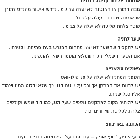
טנות, צלחות קליטה ותרנים
גובה התורן או האנטנה לא יעלה על 6 מ'. נדרש אישור מהנדס לתורן
 אנטנה שגובהם עולה על 3 מ'.
טר צלחת קליטה לא יעלה על 1.2 מ'.
ר לחניה
 להקפיד שהשער לא יצא מתחום המגרש בעת פתיחתו וסגירתו.
 השער חשמלי, רק חשמלאי מוסמך רשאי להתקינו.
נלים סולאריים
פק המתקן לא יעלה על 50 קילו-ואט
 לבנות את המתקן אך ורק על שטח הגג, כך שלא יבלוט ממנו וצמוד
יו ככל שניתן.
 להותיר מקום למתקנים נוספים שעל הגג, כמו דוד שמש וקולטים,
חת לקליטת שידורים וכו'.
תבה באדיבות:
עי אופק, "רועי אופק – עבודות בעץ" המתמחה בבניית דקים,