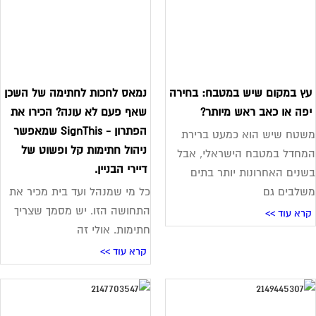
ץ במקום שיש במטבח: בחירה
נמאס לחכות לחתימה של השכן
פה או כאב ראש מיותר?
שאף פעם לא עונה? הכירו את
הפתרון - SignThis שמאפשר
טח שיש הוא כמעט ברירת
ניהול חתימות קל ופשוט של
חדל במטבח הישראלי, אבל
דיירי הבניין.
נים האחרונות יותר בתים
לבים גם
כל מי שמנהל ועד בית מכיר את
התחושה הזו. יש מסמך שצריך
רא עוד >>
חתימות. אולי זה
קרא עוד >>