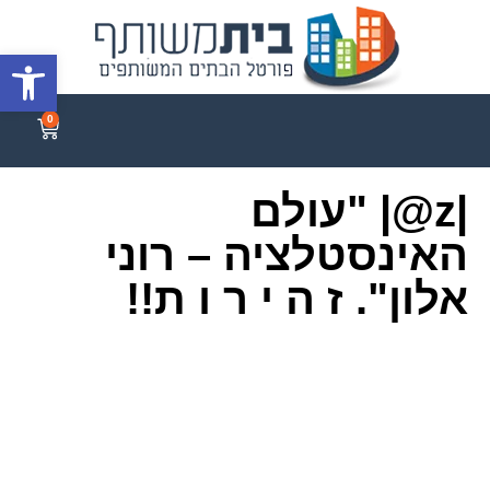
פתח סרגל
0
|z@| "עולם
האינסטלציה – רוני
אלון". ז ה י ר ו ת!!