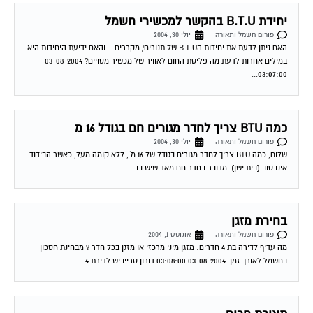
יחידת B.T.U בהקשר למכשירי חשמל
פורום חשמל ותאורה
יולי 30, 2004
האם ניתן לדעת את יחידות הB.T.U של תנורים/ מקררים… והאם ידיעת היחידות היא
במילים אחרות לדעת מה פליטת החום לאוויר של מכשיר מסויים? 03-08-2004
03:07:00...
כמה BTU צריך לחדר מגורים חם בגודל 16 מ
פורום חשמל ותאורה
יולי 30, 2004
שלום, כמה BTU צריך לחדר מגורים בגודל של 16 מ´, ללא קומה מעל, כאשר הבידוד
אינו טוב (בית ישן). מדובר בחדר חם מאד שיש בו...
בחירת מזגן
פורום חשמל ותאורה
אוגוסט 1, 2004
מה עדיף לדירה בת 4 חדרים: מזגן מיני מרכזי או מזגן בכל חדר ? מבחינת חסכון
בחשמל לאורך זמן. 03-08-2004 03:08:00 דורון טרייביש לדירת 4...