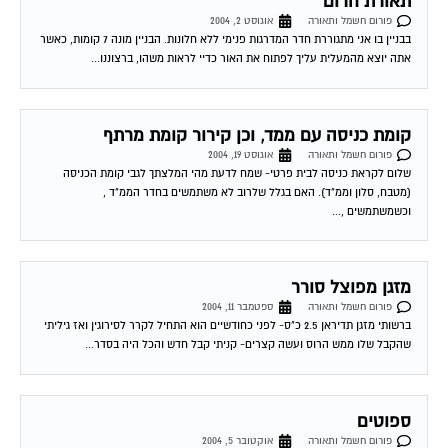
תאורת חרום
פורום חשמל ותאורה
אוגוסט 2, 2004
בבניין בו אני מתגוררת חדר המדרגות פנימי ללא חלונות. הבניין מונה 7 קומות, כאשר
אתה יוצא מהמעלית עליך לפתוח את האור כדיי לראות משהו, ברצוננו...
קומת כניסה עם ממד, וכן קירור קומת מרתף
פורום חשמל ותאורה
אוגוסט 19, 2004
שלום לקראת כניסה לבית פרטי- שמח לדעת מהי המלצתך לגבי קומת הכניסה
(מטבח, סלון וממ"ד). האם בגלל שלרוב לא משתמשים בחדר הממ"ד ,
וכשמשתמשים ,...
מזגן מפוצל סורר
פורום חשמל ותאורה
ספטמבר 11, 2004
ברשותי מזגן תדיראן 2.5 כ"ס- לפני כחודשיים הוא התחיל לקרר לסירוגין ואז גיליתי
שהקבל שלו ממש הרוס ועשה קצרים- קניתי קבל חדש והכל היה בסדר...
ספוטים
פורום חשמל ותאורה
אוקטובר 5, 2004