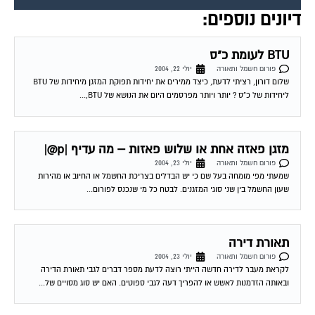
דיונים נוספים:
BTU לעומת כ"ס
פורום חשמל ותאורה
יולי 22, 2004
שלום דורון, רציתי לדעת, כיצד ממירים את יחידות תפוקת המזגן מיחידות של BTU
ליחידות של כ"ס ? יותר ויותר מפרסמים היום את הנושא של BTU,...
מזגן פאזה אחת או שלוש פאזות – מה עדיף |p@|
פורום חשמל ותאורה
יולי 23, 2004
שמעתי מפי מומחה בעל שם כי יש הבדלים בצריכת החשמל או החיוב או מהירות
שעון החשמל בין שני סוגי המזגנים. לבטח כל מי שנכנס לפורום...
תאורת דירה
פורום חשמל ותאורה
יולי 23, 2004
לקראת מעבר לדירה חדשה הייתי רוצה לדעת מספר דברים לגבי תאורת הדירה
ובאותה הזדמנות לאשש או להפריך דעה לגבי ספוטים. האם יש סוג מסויים של...