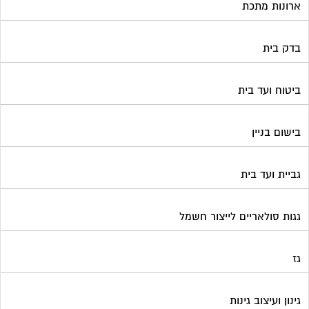
גגות סולאריים לייצור חשמל
גז
גינון ועיצוב גינות
גנרטורים
דלתות כניסה לבניין
דפיברילטור
הדברה