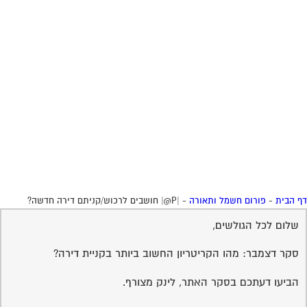
 הבית
-
פורום חשמל ותאורה
-
|P@| חושבים לרכוש/קניתם דירה חדשה?
שלום לכל הגולשים,
סקר דצמבר: מהו הקריטריון החשוב ביותר בקניית דירה?
הביעו דעתכם בסקר האתר, לינק מצורף.
שירות אישי לוועדי בתים - איתור
בעלי מקצוע
המוקד לדייר של פורטל בית משותף דואג שבעלי מקצוע הוגנים
ומקצועיים יתנו לך שירות.
מלא את הטופס או
לחץ לשליחת הודעת ווצאפ