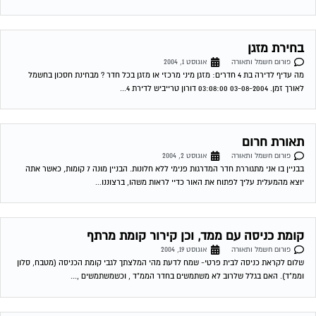
קומת כניסה עם ממד, וכן קירור קומת מרתף
פורום חשמל ותאורה
אוגוסט 19, 2004
שלום לקראת כניסה לבית פרטי- שמח לדעת מהי המלצתך לגבי קומת הכניסה (מטבח, סלון
וממ"ד). האם בגלל שלרוב לא משתמשים בחדר הממ"ד , וכשמשתמשים ,...
מזגן מפוצל סורר
פורום חשמל ותאורה
ספטמבר 11, 2004
ברשותי מזגן תדיראן 2.5 כ"ס- לפני כחודשיים הוא התחיל לקרר לסירוגין ואז גיליתי שהקבל
שלו ממש הרוס ועשה קצרים- קניתי קבל חדש והכל היה בסדר...
ספוטים
פורום חשמל ותאורה
אוקטובר 5, 2004
בדירתי החדשה ישנם 25 ספוטים. ידוע שרצוי להשתמש בנורות 12v . לכל כמה ספוטים רצוי
שנאי 220.: 12 ? 07-10-2004 20:24:00 דורון טרייביש כמה שנאים...