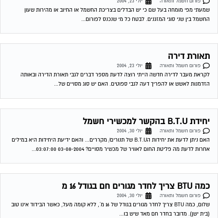
פורום חשמל ותאורה
יולי 30, 2004
האם ניתן לדעת את יחידות הB.T.U של תנורים/ מקררים… והאם ידיעת היחידות היא במילים
אחרות לדעת מה פליטת החום לאוויר של מכשיר מסויים? 03-08-2004 03:07:00...
כמה BTU צריך לחדר מגורים חם בגודל 16 מ
פורום חשמל ותאורה
יולי 30, 2004
שלום, כמה BTU צריך לחדר מגורים בגודל של 16 מ´, ללא קומה מעל, כאשר הבידוד אינו טוב
(בית ישן). מדובר בחדר חם מאד שיש בו...
בחירת מזגן
פורום חשמל ותאורה
אוגוסט 1, 2004
מה עדיף לדירה בת 4 חדרים: מזגן מיני מרכזי או מזגן בכל חדר ? מבחינת חסכון בחשמל
לאורך זמן. 03-08-2004 03:08:00 דורון טרייביש לדירת 4...
תאורת חרום
פורום חשמל ותאורה
אוגוסט 2, 2004
בבניין בו אני מתגוררת חדר המדרגות פנימי ללא חלונות. הבניין מונה 7 קומות, כאשר אתה
יוצא מהמעלית עליך לפתוח את האור כדיי לראות משהו, ברצוננו...