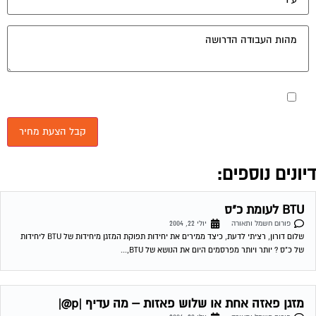
BTU לעומת כ"ס
פורום חשמל ותאורה
יולי 22, 2004
שלום דורון, רציתי לדעת, כיצד ממירים את יחידות תפוקת המזגן מיחידות של BTU ליחידות
של כ"ס ? יותר ויותר מפרסמים היום את הנושא של BTU,...
מזגן פאזה אחת או שלוש פאזות – מה עדיף |p@|
פורום חשמל ותאורה
יולי 23, 2004
שמעתי מפי מומחה בעל שם כי יש הבדלים בצריכת החשמל או החיוב או מהירות שעון
החשמל בין שני סוגי המזגנים. לבטח כל מי שנכנס לפורום...
תאורת דירה
פורום חשמל ותאורה
יולי 23, 2004
לקראת מעבר לדירה חדשה הייתי רוצה לדעת מספר דברים לגבי תאורת הדירה ובאותה
הזדמנות לאשש או להפריך דעה לגבי ספוטים. האם יש סוג מסויים של...
יחידת B.T.U בהקשר למכשירי חשמל