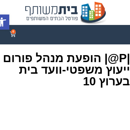
פתח סר
0
|P@| הופעת מנהל פורום
יעוץ משפטי-וועד בית
ערוץ 10