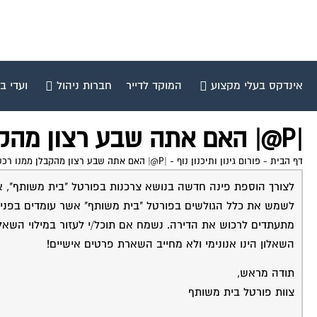
אינדקס בעלי מקצוע
המוקד לדייר
חברות ניהול
ועדי ב
|P@| האם אתה שבע רצון מהקבלן ממנו רכשת את דירתך?
דף הבית
-
פורום גינון ותיכנון נוף
-
|P@| האם אתה שבע רצון מהקבלן ממנו רכשת את דירתך?
לצורך הוספת פינה חדשה בנושא צרכנות בפורטל "בית משותף", אנ
לשמש את כלל הגולשים בפורטל "בית משותף" אשר עומדים בפני ה
מתעתדים לרכוש את הדירה. נשמח אם תוכל/י לעזור במילוי השאל
השאלון הינו אנונימי ולא מחייב השארת פרטים אישיים!
תודה מראש,
צוות פורטל בית משותף