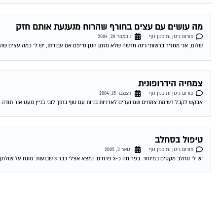
מה עושים עם עצים בחורף שהרוח מנענעת אותם חזק
פורום גינון ותיכנון נוף
נובמבר 28, 2004
שלום, אני מחזיר ברשותי גינה חדשה שלא מזמן הגנן סייפם אם עבודתו, יש לי כמה עצים שהר
צמחיה הידרופונית
פורום גינון ותיכנון נוף
דצמבר 15, 2004
אבקש לקבל רשימת צמחים שמיועדים לאדניות בניות עם טוף בתוך לובי בניין מעט אור תודה 16-12-2004 03:14:00 גיורא_מ מגל צמחיה הידרופונית שלום ספיר. אין טעם...
טיפול בסחלב
פורום גינון ותיכנון נוף
ינואר 3, 2005
יש לי סחלב מקסים במיוחד. בפריחה כ-3 פרחים. נמצא אצלי כבר 3 שבועות. מונח על שולחן בחדר העבודה בבית כאשר יש אור תמידי אך לא...