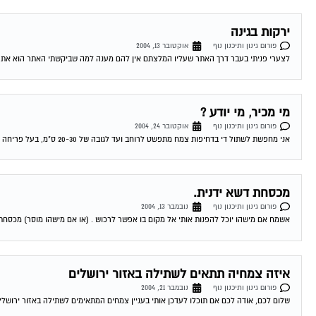
ירקות בגינה
פורום גינון ותיכנון נוף
אוקטובר 13, 2004
לצערי פניתי בעבר דרך האתר שעליו המלצתם אין להם מענה למה שביקשתי האתר הוא אתר מסח
מי מכיר, מי יודע ?
פורום גינון ותיכנון נוף
אוקטובר 24, 2004
אני מחפשת לשתול די בדחיפות צמח מתפשט לרוחב ועד לגובה של 20-30 ס"מ, בעל פריחה עדינה ושלא צריך שמש בכלל . אה שכחתי, וגם שצומח...
מכסחת דשא ידנית.
פורום גינון ותיכנון נוף
נובמבר 13, 2004
אשמח אם מישהו יוכל להפנות אותי אל מקום בו אפשר לרכוש . (או אם מישהו מוסר) מכסחת דשא ידנית. 14-11-2004 11:54:00 גיורא_מ 
איזה צמחיה תתאים לשתילה באזור ירושלים
פורום גינון ותיכנון נוף
נובמבר 21, 2004
שלום לכם, אודה לכם אם תוכלו לעדכן אותי בעניין צמחים המתאימים לשתילה באזור ירושלים. מדובר