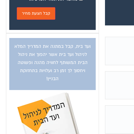
ועד בית, קבל במתנה את המדריך המלא
לניהול ועד בית אשר יהפוך את ניהול
הבית המשותף לחוויה מהנה ופשוטה
ויחסוך לך זמן רב ועלויות בתחזוקת
הבניין!