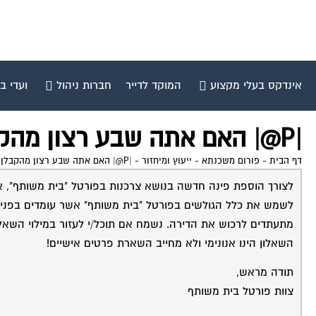
אינדקס בעלי מקצוע
המוקד לדייר
חברות ניהול
ועדי ב
|P@| האם אתה שבע רצון מהקבלן ממנו רכשת את דירתך?
דף הבית
-
פורום משכנתא - ייעוץ ומיחזור
-
|P@| האם אתה שבע רצון מהקבלן ממנו רכשת את דירתך?
לצורך הוספת פינה חדשה בנושא צרכנות בפורטל "בית משותף", אנ
לשמש את כלל הגולשים בפורטל "בית משותף" אשר עומדים בפני ה
מתעתדים לרכוש את הדירה. נשמח אם תוכל/י לעזור במילוי השאל
השאלון הינו אנונימי ולא מחייב השארת פרטים אישיים!
תודה מראש,
צוות פורטל בית משותף