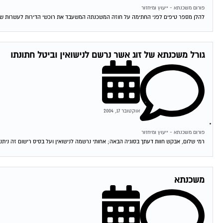
פורום משכנתא - ייעוץ ומיחזור
להלן מספר טיפים לפני החתימה על חוזה המשכנתה המשעבד את רוכשי הדירות לעשרות שנים . 1.סקר שוק -דבר ראשון מומלץ לעשות שיעורי בית . ping
גורל משכנתא של זוג אשר נרשם לנישואין וביטל חתונתו
אוקטובר 17, 2004
פורום משכנתא - ייעוץ ומיחזור
רמי שלום, אבקש חוות דעתך בסוגיה הבאה; אחותי נרשמה לנישואין ועל בסיס רישום זה ניתנה
משכנתא