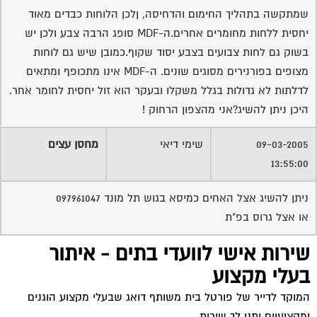
שמתקשה בתהליך החימום והדחיסה, ןלכן הלוחות כבדים מאוד
יחסית ללחות מחומרים אחרים.ה-MDF סופג הרבה צבע ולכן יש
בשוק גם לחות צבועים בצבע יסוד שקוף.כמובן שיש גם לוחות
מצופים בפורנירים מסוגים שונים. ה-MDF אינו מתכופף ומתאים
לדלתות לא גדולות בגלל משקלו ובעקר הוא זול יחסית לחומר אחר.
היכן ניתן להשיג?אני מהצפון הרחוק !
09-03-2005
שימי דיאי
מחסן עצים
13:55:00
ניתן להשיג אצל האחים כמיסא בגוש תל מונד 097961047
או אצל גרוס בפ"ת
שירות אישי לוועדי בתים - איתור
בעלי מקצוע
המוקד לדייר של פורטל בית משותף דואג שבעלי מקצוע הוגנים
ומקצועיים יתנו לך שירות.