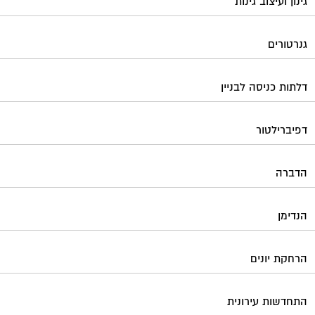
גינון ועיצוב גינות
גנרטורים
דלתות כניסה לבניין
דפיברילטור
הדברה
הנדימן
הרחקת יונים
התחדשות עירונית