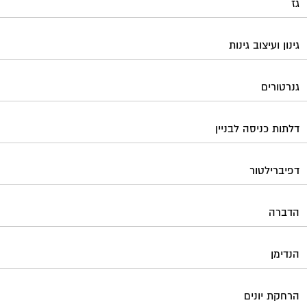
גז
גינון ועיצוב גינות
גנרטורים
דלתות כניסה לבניין
דפיברילטור
הדברה
הנדימן
הרחקת יונים