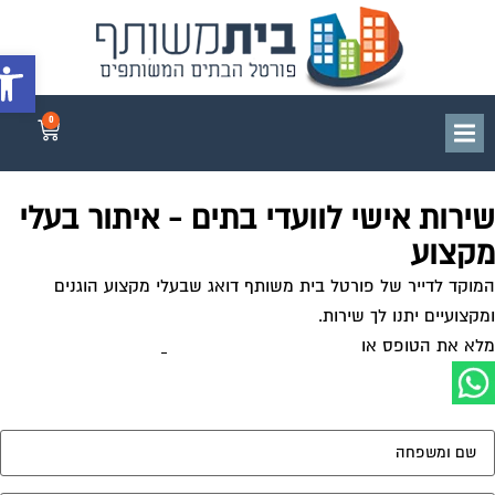
פתח סרג
0
ירות אישי לוועדי בתים - איתור בעלי
קצוע
וקד לדייר של פורטל בית משותף דואג שבעלי מקצוע הוגנים
קצועיים יתנו לך שירות.
א את הטופס או
לחץ לשליחת הודעת ווצאפ