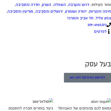
לפרסום באינדקס לחץ כאן
אס לכם מהנזקים של האבנית?
כיצד בוחרים חברה להתקנת
תרון המרכזי שיחסוך לכם
מערכת חימום סולארי בבניין
פי שקלים!
אמנם התרגלנו לקבל כמובן מאליו
ם אתם סובלים מבעיות חוזרות
את העובדה שבסיבוב ידית הברז
נרת, בדודי החימום או
לכיוון הנכון פשוט יזרמו מים
כשירי החשמל בבניין? האם
קרא עוד >>
ם מוציאים
א עוד >>