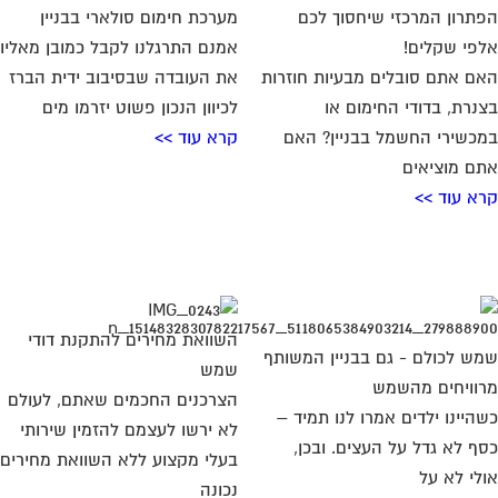
השוואת מחירים להתקנת דודי
ש לכולם - גם בבניין המשותף
שמש
וויחים מהשמש
הצרכנים החכמים שאתם, לעולם
היינו ילדים אמרו לנו תמיד –
לא ירשו לעצמם להזמין שירותי
ף לא גדל על העצים. ובכן,
בעלי מקצוע ללא השוואת מחירים
לי לא על
נכונה
א עוד >>
קרא עוד >>
 חדש תחת השמש? בהחלט!
מערכת חימום מים סולארית -
נולוגיות חדשות עושות סדר על
שפע של מים חמים לבניין שלכם
ג
אנחנו יודעים כמה חשיבות יש
ת: סהר גוטמכר, מנכ"ל 'דודי
למים החמים בבניין, יחד עם זאת,
ר' דודי שמש מהווים
גם יודעים עד כמה
טרקציה" עיצובית שמכערת
קרא עוד >>