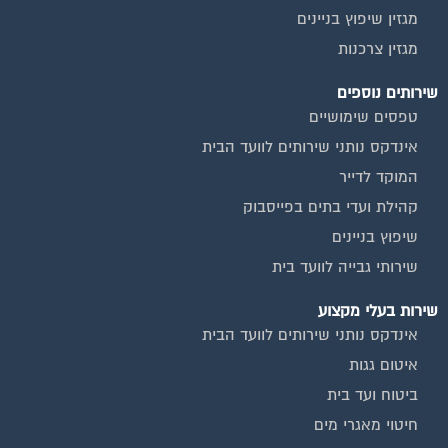
שירות בעלי מקצוע
אינדקס נותני שירותים לוועד הבית
איטום גגות
ביטוח ועד בית
חיטוי מאגרי מים
כיבוי אש
מערכות סולאריות
משאבות מים
חברות ניקיון בתים משותפים
צביעת חדרי מדרגות
שיפוץ מבנים
ועד בית, קבל במתנה את המדריך המלא לניהול ועד בית אשר
יהפוך את ניהול הבית המשותף לחוויה מהנה ופשוטה ויחסוך לך זמן
רב ועלויות בתחזוקת הבניין!