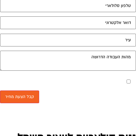
גות סולאריים לייצור חשמל
ת -
אינדקס נותני שירותים לוועד הבית
-
ות סולאריים לייצור חשמל
מנו את אזורי הפעילות הנדרשים
קבלת תוצאות רלוונטיות לאזוריכם:
דרום והערבה