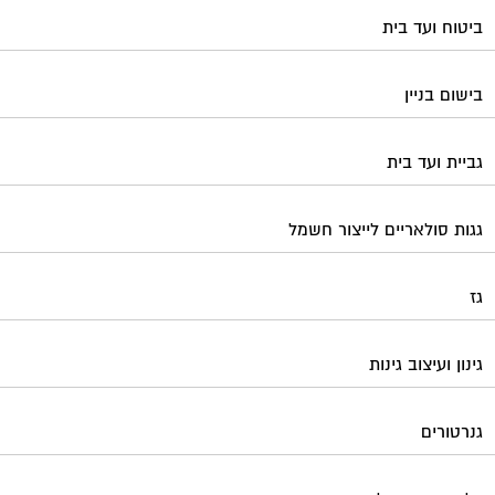
גינון ועיצוב גינות
גנרטורים
דלתות כניסה לבניין
דפיברילטור
הדברה
הנדימן
הרחקת יונים