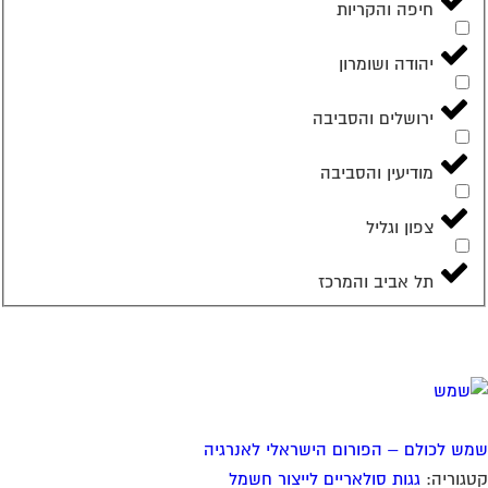
ש לכולם – הפורום הישראלי לאנרגיה
גוריה:
גגות סולאריים לייצור חשמל
ור פעילות:
דרום והערבה
,
השפלה
,
השרון
,
חדרה והסביבה
,
פה והקריות
,
יהודה ושומרון
,
ירושלים והסביבה
,
מודיעין והסביבה
,
ון וגליל
,
תל אביב והמרכז
079-6965373
לפרטים
על עסק