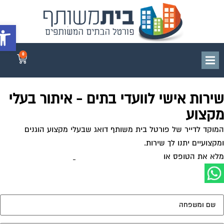
פתח סרג
0
ירות אישי לוועדי בתים - איתור בעלי
קצוע
וקד לדייר של פורטל בית משותף דואג שבעלי מקצוע הוגנים
קצועיים יתנו לך שירות.
א את הטופס או
לחץ לשליחת הודעת ווצאפ