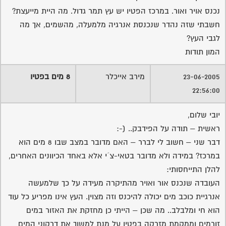
נכנס אויר ואור. במרכז הפטיו יש עץ תמר גדול. מה היית מייעצת?
חשבתי שזה נהדר שנכנסת אנרגיה מלמעלה, מהשמים, אך מה
לגבי העץ?
המון תודות
23-06-2005
מירב אייכלר
8 מים בפטיו
22:56:00
יובי שלום,
ראשית – תודה על הפידבק.. (-:
דבר שני – חשוב לי לברר – האם מדובר במצב שבו 8 מים הוא
במרכז? במידה ולא מדובר בטאי-צ´י אלא באחד הכיוונים האחרים,
להלן התייחסותי:
העובדה שנכנס אור ואויר מהתיקרה מעידה על כך שלמעשה
אנרגיית כוכב מים יכולה להיכנס וזה מצוין. העץ אינו מפריע כל עוד
הוא חי ומלבלב.. מה שכן – הייתי כן מחזקת את האזור במים
זורמים וממקמת מזרקה בפטיו על מנת למשוך את דרקוני המים