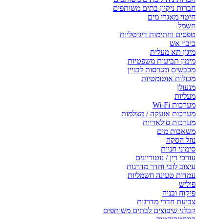
חברות ניקיון בתים משותפים
חיטוי מאגרי מים
חשמל
טפסים וחתימות דיגיטליות
כיבוי אש
מיגון תא מעלית
מימון תביעות משפטיות
מכבשים ומגרסות לבניין
מכולות אוטומטיות
מנעולן
מעליות
מערכות Wi-Fi
מערכות אזעקה / מצלמות
מערכות סולאריות
משאבות מים
נוזל הסקה
סימוני חניות
עורכי דין / נוטוריונים
עיצוב לובי וחדר מדרגות
עמדות טעינה חשמליות
פוליש
פיקוח ובניה
צביעת חדרי מדרגות
קבלני שיפוצים לבתים משותפים