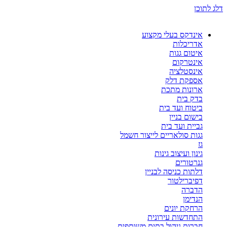
דלג לתוכן
אינדקס בעלי מקצוע
אדריכלות
איטום גגות
אינטרקום
אינסטלציה
אספקת דלק
ארונות מתכת
בדק בית
ביטוח ועד בית
בישום בניין
גביית ועד בית
גגות סולאריים לייצור חשמל
גז
גינון ועיצוב גינות
גנרטורים
דלתות כניסה לבניין
דפיברילטור
הדברה
הנדימן
הרחקת יונים
התחדשות עירונית
חברות ניהול בתים משותפים