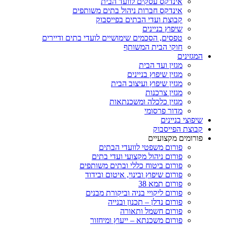
אינדקס עסקים לוועד הבית
אינדקס חברות ניהול בתים משותפים
קבוצת ועדי הבתים בפייסבוק
שיפוץ בניינים
טפסים, הסכמים שימושיים לועדי בתים ודיירים
חוקי הבית המשותף
המגזינים
מגזין ועד הבית
מגזין שיפוץ בניינים
מגזין שיפוץ ועיצוב הבית
מגזין צרכנות
מגזין כלכלה ומשכנתאות
מדור פרסומי
שיפוצי בניינים
קבוצת הפייסבוק
פורומים מקצועיים
פורום משפטי לוועדי הבתים
פורום ניהול מקצועי ועדי בתים
פורום ביטוח כללי ובתים משותפים
פורום שיפוץ ובינוי, איטום ובידוד
פורום תמא 38
פורום ליקויי בניה וביקורת מבנים
פורום נדלן – תכנון ובנייה
פורום חשמל ותאורה
פורום משכנתא – ייעוץ ומיחזור