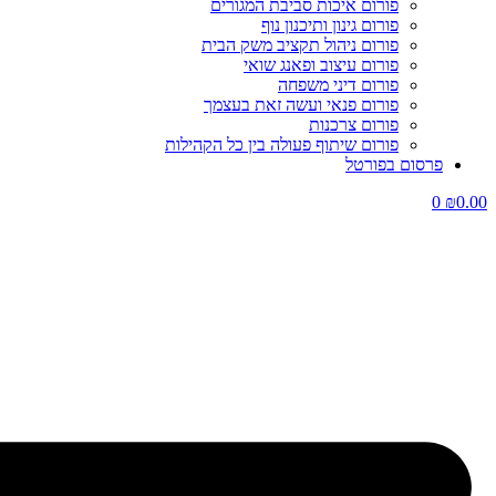
פורום איכות סביבת המגורים
פורום גינון ותיכנון נוף
פורום ניהול תקציב משק הבית
פורום עיצוב ופאנג שואי
פורום דיני משפחה
פורום פנאי ועשה זאת בעצמך
פורום צרכנות
פורום שיתוף פעולה בין כל הקהילות
פרסום בפורטל
0
₪
0.00