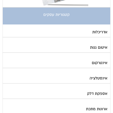
בדק בית
ביטוח ועד בית
בישום בניין
גביית ועד בית
גגות סולאריים לייצור חשמל
גז
גינון ועיצוב גינות
גנרטורים