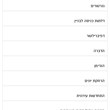
חברות ניקיון בתים משותפים
חיטוי מאגרי מים
חשמל
טפסים וחתימות דיגיטליות
כיבוי אש
מיגון תא מעלית
מימון תביעות משפטיות