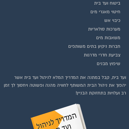
בנייה וניהול אתר: Eyeweb שיווק באינטרנט .
כל הזכויות שמורות לפורטל בית משותף
וועדי בתים ודיירים