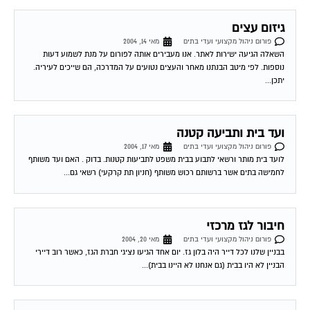
פורום ניהול מקצועי ועדי בתים
מאי 22, 2004
שלום אני גר בבית משותף כשהקומה התחתונה אלו דירות גן. והקומה האחרונה היא
דירת גג. שאלותי הן 1. האם מותר לגדל כלב בחצר דירת הגן...
פירוט תשלומי וועד בית
פורום ניהול מקצועי ועדי בתים
מאי 27, 2004
שלום. אנו זוג המתגוררים בבנין בו גרות 20 משפחות. השבוע לאחר ישיבת וועד
הוחלט על שיפוץ המעלית ועוד מספר שיפוצים קטנים כאשר על כל דייר...
שירות אישי לוועדי בתים!
איתור בעלי מקצוע
המוקד לדייר של פורטל בית משותף דואג שבעלי מקצוע הוגנים
ומקצועיים יתנו לך שירות. מלא את הטופס או
לחץ לשליחת הודעת
ווצאפ