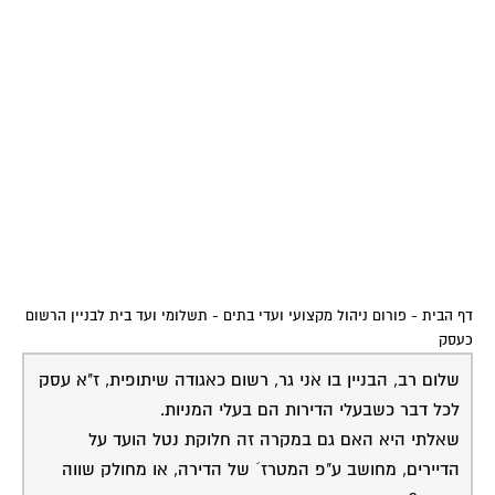
אודה על תשובה
13-09-2007
צוות הפורום
בניין משותף ???
13:27:00
אם הבניין לא רשום כבית משותף, לא חל עליו התקנון
המצוי, ובעלי הנכס יכולים להמציא חלוקה ותשלומים
כרצונם.
לא בהכרח מחיר המ"ר יהיה זהה לכל עסק ובכל קומה ולכל
מטרה.
שירות אישי לוועדי בתים - איתור בעלי
מקצוע
המוקד לדייר של פורטל בית משותף דואג
שבעלי מקצוע הוגנים ומקצועיים יתנו לך