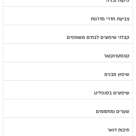
פורטל בית משותף
תנאי שימוש ומדיניות פרטיות
בית
מגזינים מקצועיים
אינדקס נותני שירותים לוועד הבית
קבוצת הפייסבוק
פרסום באתר
תקנון החנות
הצהרת נגישות
צור קשר
המגזינים המובילים
מגזין ועד הבית
מגזין בעלי מקצוע
מגזין מעבר דירה
מגזין כלכלה ומשכנתאות