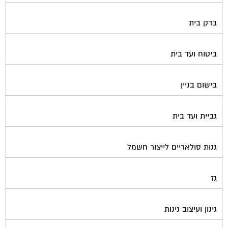
דלתות כניסה לבניין
דפיברילטור
הדברה
הנדימן
הרחקת יונים
התחדשות עירונית
חברות ניהול בתים משותפים