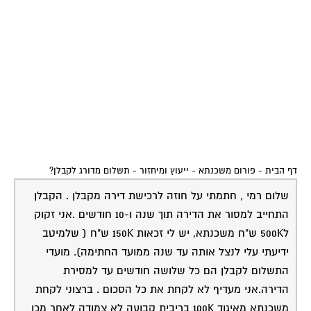
דף הבית
-
פורום משכנתא - ייעוץ ומיחזור
-
תשלום מדורג לקבלן?
שלום רמי , חתמתי על חוזה לרכישת דירה מקבלן . הקבלן
התחייב למסור את הדירה תוך שנה ו-10 חודשים .אני זקוק
ל500K ש"ח משכנתא, יש לי זכאות 150K ש"ח ( שלמיטב
ידיעתי עלי לנצל אותה עד שנה ממועד החתימה). מועדי
התשלום לקבלן הם כל שלושה חודשים עד למסירת
הדירה.אני מעדיף לא לקחת את כל הסכום . ברצוני לקחת
משכנתא מאיגוד 100K בריבית קבועה לא צמודה לאחר מכן