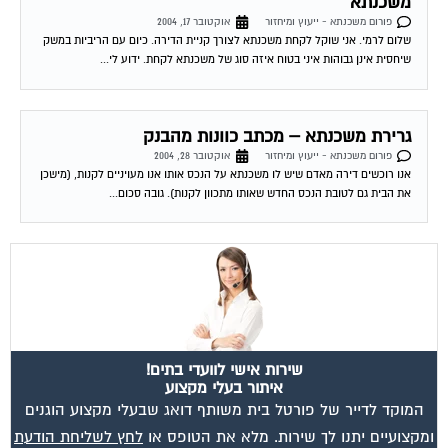
שלום לרמי. אני שוקל לקחת משכנתא לצורך קניית הדירה. כיום עם הריביות במשק
שיחסית אינן גבוהות איני בטוח איזה סוג של משכנתא לקחת. ידוע לי...
גרירת משכנתא – מכתב כוונות מהבנק
פורום משכנתא - ייעוץ ומיחזור
אוקטובר 28, 2004
אנו רוכשים דירה מאדם שיש לו משכנתא על הנכס אותו אנו מעויניים לקנות, (מישכן
את הבית גם לטובת הנכס החדש שאותו מתכוון לקנות). גובה סכום...
שירות אישי לוועדי בתים!
איתור בעלי מקצוע
המוקד לדייר של פורטל בית משותף דואג שבעלי מקצוע הוגנים
ומקצועיים יתנו לך שירות. מלא את הטופס או
לחץ לשליחת הודעת
ווצאפ