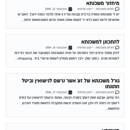
פורום משכנתא - ייעוץ ומיחזור
אוקטובר 13, 2004
יש לי משכנתא צמודה בריבית קבועה של 5.9 אחוז מלפני כשנה לערך. האם יש
אפשרות לדעת האם כדאי לי לשנות אותה מאחר והיום המשכנתאות זולות...
להתכונן למשכנתא
פורום משכנתא - ייעוץ ומיחזור
אוקטובר 16, 2004
להלן מספר טיפים לפני החתימה על חוזה המשכנתה המשעבד את רוכשי הדירות
לעשרות שנים . 1.סקר שוק -דבר ראשון מומלץ לעשות שיעורי בית . shopping...
גורל משכנתא של זוג אשר נרשם לנישואין וביטל
חתונתו
פורום משכנתא - ייעוץ ומיחזור
אוקטובר 17, 2004
רמי שלום, אבקש חוות דעתך בסוגיה הבאה; אחותי נרשמה לנישואין ועל בסיס
רישום זה ניתנה לה ולבן זוגה תעודת זכאות ונתקבלה הלוואת משרד השיכון
והלוואות...
משכנתא
פורום משכנתא - ייעוץ ומיחזור
אוקטובר 17, 2004