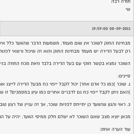
תודה רבה
שי
08-09-2011 19:59:00
מבחינת החוק לשוכר אין שום מעמד. משמעות הדבר שהוועד כלל אינו צ
רק לבעל הדירה יש מעמד מבחינת החוק והוא זה שיכול ורשאי לפנות ל
השוכר נמצא בקשר חוקי עם בעל הדירה בלבד וזאת מכח החוזה בני
סייגים:
1. שוכר [כמו כל אדם אחר] יכול לקבל ייפוי כח מבעל הדירה לייצג אותו באסיפת דיירים.
[האם ניתן לקבל ייפוי כח גם לדברים אחרים כמו עיון במסמכים? זו
2. ראוי והגון שהוועד כן יתייחס לפניות שוכר, אך זה עניין של רצון טוב, לא חיוב מבחינת החוק.
מכאן יוצא מצב שאם השוכר לא ישלם חלק ממיסי הוועד, יהיה על הוו
עוד הערה אחת: