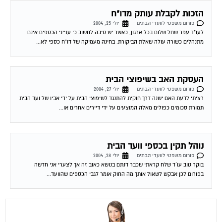
הזכות לקבלת עותק מדו"ח
פורום משפטי לוועדי הבתים
יולי 25, 2004
לעו"ד עפר שחל שלום בכל ארגון, כאשר יש סיבה לחשוב כי ענייני הכספים אינם
מתנהלים כשורה עולה שאלת הביקורת. בחינה מעמיקה של דו"ח כספי לא...
העסקת האב בשיפוצי הבית
פורום משפטי לוועדי הבתים
יולי 27, 2004
רציתי לדעת האם ישנה דרך חוקית להתנגד לשיפוצי הבית על ידי אביו של ועד הבית
תמורת סכומים כפולים מאלה המוצעים על ידי דיירים אחרים או...
נוהל תקין בכספי וועד הבית
פורום משפטי לוועדי הבתים
יולי 28, 2004
בוקר טוב עו´ד שלח קראתי שכבר דנתם בנושא כאוב זה אך לצערי אני חדשה
בפורום לכן אבקש לשאול אותך מה החוק אומר לגבי הכספים שהוועד...