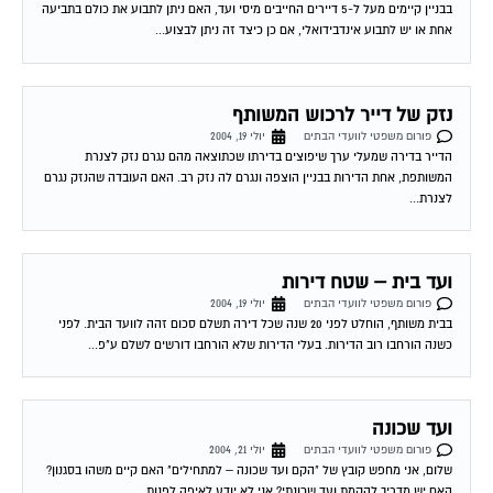
בבניין קיימים מעל ל-5 דיירים החייבים מיסי ועד, האם ניתן לתבוע את כולם בתביעה
אחת או יש לתבוע אינדבידואלי, אם כן כיצד זה ניתן לבצוע...
נזק של דייר לרכוש המשותף
פורום משפטי לוועדי הבתים
יולי 19, 2004
הדייר בדירה שמעלי ערך שיפוצים בדירתו שכתוצאה מהם נגרם נזק לצנרת
המשותפת, אחת הדירות בבניין הוצפה ונגרם לה נזק רב. האם העובדה שהנזק נגרם
לצנרת...
ועד בית – שטח דירות
פורום משפטי לוועדי הבתים
יולי 19, 2004
בבית משותף, הוחלט לפני 20 שנה שכל דירה תשלם סכום זהה לוועד הבית. לפני
כשנה הורחבו רוב הדירות. בעלי הדירות שלא הורחבו דורשים לשלם ע"פ...
ועד שכונה
פורום משפטי לוועדי הבתים
יולי 21, 2004
שלום, אני מחפש קובץ של "הקם ועד שכונה – למתחילים" האם קיים משהו בסגנון?
האם יש מדריך להקמת ועד שכונתי? אני לא יודע לאיפה לפנות...