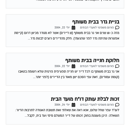
בניית גדר בבית משותף
פורום משפטי לוועדי הבתים
יולי 22, 2004
מזה כ-10 שנים אני גר בבית משותף (12 דיירים) אשר לא מגודר מכיוון דרום (קיימת
אפשרות שהיתה גדר לפני שהגעתי). חלק מהדיירים רוצים לבנות גדר...
חלוקת חנייה בבית משותף
פורום משפטי לוועדי הבתים
יולי 22, 2004
אני גר בבית משותף בו לכל דייר יש חנייה ספציפית פרטית שלא רשומה בטאבו
(קומת עמודים), זאת עפי הסכם ישן מאוד בין הדיירים (לפני יותר...
זכות לבלת עותק דו"ח מועד הבית
פורום משפטי לוועדי הבתים
יולי 24, 2004
לעו"ד עפר שחל שלום, אנא ראה את שאלתי ואת תשובת האגודה לתרבות הדיור:
השאלה: היכן מעוגנת בחוק זכותו של דייר המשלם מיסי ועד בית, לקבל...