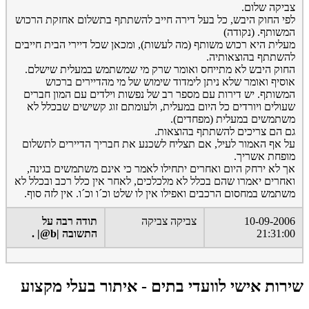
צביקה שלום.
לפי החוק היבש, כל בעל דירה חייב להשתתף בתשלום אחזקת הרכוש
המשותף. (נקודה)
מעלית היא רכוש משותף (מה לעשות), ומכאן שכל דיירי הבית חייבים
להשתתף בהוצאותיה.
החוק היבש לא מתייחס ואומר שרק מי שמשתמש במעלית שישלם.
אוסיף ואומר שלא ניתן לימדוד שימוש של מי מהדיירים ברכוש
המשותף. יש דירות עם מספר רב של נפשות וילדים עם המון חברים
שעולים ויורדים כל היום במעלית, ולעומתם זוג קשישים שבכלל לא
משתמשים במעלית (מפחדים).
גם הם צריכים להשתתף בהוצאות.
על אף האמור לעיל, אם תצליח לשכנע את חבריך הדיירים לתשלום
מופחת אשריך.
אך לא ירחק היום ואחרים יתחילו לאמר כי אינם משתמשים בגינה,
ואחרים יאמרו שהם בכלל לא מלכלכים, לאחר אין כלל רכב ובכלל לא
משתמש במחסום הרכבים ואפילו אין לו שלט וכ´ו וכ´ו. אין לזה סוף.
10-09-2006
צביקה צביקה
תודה רבה על
21:31:00
התשובה |b@| .
שירות אישי לוועדי בתים - איתור בעלי מקצוע