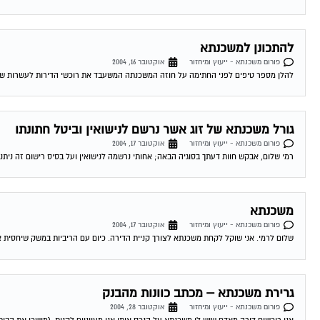
להתכונן למשכנתא
פורום משכנתא - ייעוץ ומיחזור
אוקטובר 16, 2004
להלן מספר טיפים לפני החתימה על חוזה המשכנתה המשעבד את רוכשי הדירות לעשרות שנים . 1.סקר שוק -דבר ראשון מומלץ לעשות שיעורי בית . ping
גורל משכנתא של זוג אשר נרשם לנישואין וביטל חתונתו
פורום משכנתא - ייעוץ ומיחזור
אוקטובר 17, 2004
רמי שלום, אבקש חוות דעתך בסוגיה הבאה; אחותי נרשמה לנישואין ועל בסיס רישום זה ניתנה
משכנתא
פורום משכנתא - ייעוץ ומיחזור
אוקטובר 17, 2004
שלום לרמי. אני שוקל לקחת משכנתא לצורך קניית הדירה. כיום עם הריביות במשק שיחסית אינ
גרירת משכנתא – מכתב כוונות מהבנק
פורום משכנתא - ייעוץ ומיחזור
אוקטובר 28, 2004