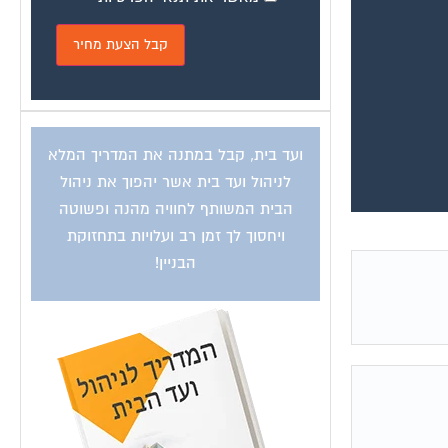
ועד בית, קבל במתנה את המדריך המלא
לניהול ועד בית אשר יהפוך את ניהול
הבית המשותף לחוויה מהנה ופשוטה
ויחסוך לך זמן רב ועלויות בתחזוקת
הבניין!