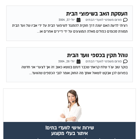
העסקת האב בשיפוצי הבית
פורום משפטי לוועדי הבתים
יולי 27, 2004
רציתי לדעת האם ישנה דרך חוקית להתנגד לשיפוצי הבית על ידי אביו של ועד הבית
תמורת סכומים כפולים מאלה המוצעים על ידי דיירים אחרים או...
נוהל תקין בכספי וועד הבית
פורום משפטי לוועדי הבתים
יולי 28, 2004
בוקר טוב עו´ד שלח קראתי שכבר דנתם בנושא כאוב זה אך לצערי אני חדשה
בפורום לכן אבקש לשאול אותך מה החוק אומר לגבי הכספים שהוועד...
שירות אישי לוועדי בתים!
איתור בעלי מקצוע