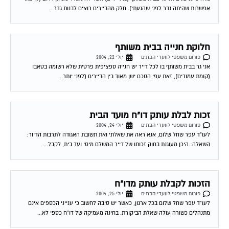
אפשרות שהיתה גדר לפני שהגעתי). חלק מהדיירים רוצים לבנות גדר...
חלוקת חנייה בבית משותף
פורום משפטי לוועדי הבתים
יולי 22, 2004
אני גר בבית משותף בו לכל דייר יש חנייה ספציפית פרטית שלא רשומה בטאבו
(קומת עמודים), זאת עפי הסכם ישן מאוד בין הדיירים (לפני יותר...
זכות לבלת עותק דו"ח מועד הבית
פורום משפטי לוועדי הבתים
יולי 24, 2004
לעו"ד עפר שחל שלום, אנא ראה את שאלתי ואת תשובת האגודה לתרבות הדיור:
השאלה: היכן מעוגנת בחוק זכותו של דייר המשלם מיסי ועד בית, לקבל...
הזכות לקבלת עותק מדו"ח
פורום משפטי לוועדי הבתים
יולי 25, 2004
לעו"ד עפר שחל שלום בכל ארגון, כאשר יש סיבה לחשוב כי ענייני הכספים אינם
מתנהלים כשורה עולה שאלת הביקורת. בחינה מעמיקה של דו"ח כספי לא...