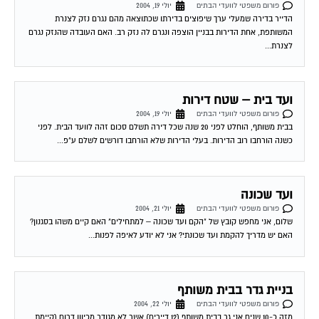
פורום משפטי לוועדי הבתים
יולי 19, 2004
הדייר בדירה שמעלי ערך שיפוצים בדירתו שכתוצאה מהם נגרם נזק לצנרת
המשותפת, אחת הדירות בבניין הוצפה ונגרם לה נזק רב. האם העובדה שהנזק נגרם
לצנרת...
ועד בית – שטח דירות
פורום משפטי לוועדי הבתים
יולי 19, 2004
בבית משותף, הוחלט לפני 20 שנה שכל דירה תשלם סכום זהה לוועד הבית. לפני
כשנה הורחבו רוב הדירות. בעלי הדירות שלא הורחבו דורשים לשלם ע"פ...
ועד שכונה
פורום משפטי לוועדי הבתים
יולי 21, 2004
שלום, אני מחפש קובץ של "הקם ועד שכונה – למתחילים" האם קיים משהו בסגנון?
האם יש מדריך להקמת ועד שכונתי? אני לא יודע לאיפה לפנות...
בניית גדר בבית משותף
פורום משפטי לוועדי הבתים
יולי 22, 2004
מזה כ-10 שנים אני גר בבית משותף (12 דיירים) אשר לא מגודר מכיוון דרום (קיימת