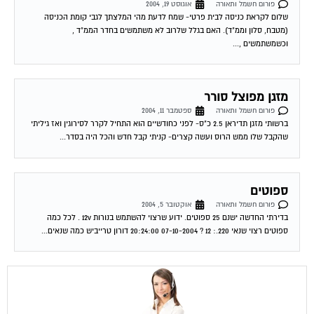
פורום חשמל ותאורה
אוגוסט 19, 2004
שלום לקראת כניסה לבית פרטי- שמח לדעת מהי המלצתך לגבי קומת הכניסה
(מטבח, סלון וממ"ד). האם בגלל שלרוב לא משתמשים בחדר הממ"ד ,
וכשמשתמשים ,...
מזגן מפוצל סורר
פורום חשמל ותאורה
ספטמבר 11, 2004
ברשותי מזגן תדיראן 2.5 כ"ס- לפני כחודשיים הוא התחיל לקרר לסירוגין ואז גיליתי
שהקבל שלו ממש הרוס ועשה קצרים- קניתי קבל חדש והכל היה בסדר...
ספוטים
פורום חשמל ותאורה
אוקטובר 5, 2004
בדירתי החדשה ישנם 25 ספוטים. ידוע שרצוי להשתמש בנורות 12v . לכל כמה
ספוטים רצוי שנאי 220.: 12 ? 07-10-2004 20:24:00 דורון טרייביש כמה שנאים...