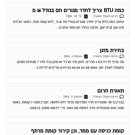
כמה BTU צריך לחדר מגורים חם בגודל 16 מ
פורום חשמל ותאורה
יולי 30, 2004
שלום, כמה BTU צריך לחדר מגורים בגודל של 16 מ´, ללא קומה מעל, כאשר הבידוד
אינו טוב (בית ישן). מדובר בחדר חם מאד שיש בו...
בחירת מזגן
פורום חשמל ותאורה
אוגוסט 1, 2004
מה עדיף לדירה בת 4 חדרים: מזגן מיני מרכזי או מזגן בכל חדר ? מבחינת חסכון
בחשמל לאורך זמן. 03-08-2004 03:08:00 דורון טרייביש לדירת 4...
תאורת חרום
פורום חשמל ותאורה
אוגוסט 2, 2004
בבניין בו אני מתגוררת חדר המדרגות פנימי ללא חלונות. הבניין מונה 7 קומות, כאשר
אתה יוצא מהמעלית עליך לפתוח את האור כדיי לראות משהו, ברצוננו...
קומת כניסה עם ממד, וכן קירור קומת מרתף