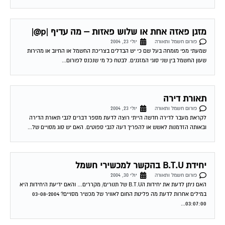
מזגן פאזה אחת או שלוש פאזות – מה עדיף |p@|
פורום חשמל ותאורה
יולי 23, 2004
שמעתי מפי מומחה בעל שם כי יש הבדלים בצריכת החשמל או החיוב או מהירות
שעון החשמל בין שני סוגי המזגנים. לבטח כל מי שנכנס לפורום...
תאורת דירה
פורום חשמל ותאורה
יולי 23, 2004
לקראת מעבר לדירה חדשה הייתי רוצה לדעת מספר דברים לגבי תאורת הדירה
ובאותה הזדמנות לאשש או להפריך דעה לגבי ספוטים. האם יש סוג מסויים של...
יחידת B.T.U בהקשר למכשירי חשמל
פורום חשמל ותאורה
יולי 30, 2004
האם ניתן לדעת את יחידות הB.T.U של תנורים/ מקררים… והאם ידיעת היחידות היא
במילים אחרות לדעת מה פליטת החום לאוויר של מכשיר מסויים? 03-08-2004
03:07:00...