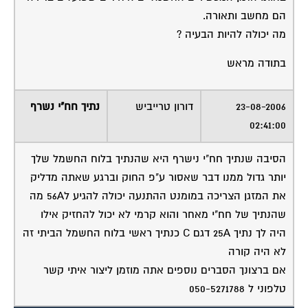
הם מחשב ותאורה.
מה יכולה להיות הבעיה ?
בתודה מראש
23-08-2006
דורון טרייביש
נתיך חח"י נשרף
02:41:00
הסיבה שנתיך חח"י נישרף היא שהנתיך בלוח החשמל שלך
יותר גדול ממנו דבר שאסור ע"פ החוק וברגע שאתה מדליק
את המזגן הצריכה במומנט ההתנעה יכולה להגיע ל56A מה
שהנתיך של חח"י מאחר והוא קרמי לא יכול להחזיק אילו
היה לך נתיך 25A דגם C כנתיך ראשי בלוח החשמל הביתי זה
לא היה קורה
אם ברצונך הסברים נוספים אתה מוזמן ליצור איתי קשר
טלפוני ל 050-5271788