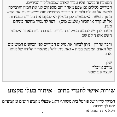
המטבח והכניסה אליו עבור האדם שמבשל ליד הכיריים.
הכיריים סמלים גם שפע מאחר והם מספקים לנו את המזון והתמיכה
לצאת אל העולם ולחיות. הכיריים מייצרים חום ומייצגים גם את האש
מתוך חמשת האלמנטים לכן מומלץ לא למקם את הכריים בצמידות
אל המקרר או הכיור (אלמנט מים) – רצוי להעמיד מחיצה ביניהם –
מעץ.
מעבר לכך יש להמנע ממיקום הכיריים במרכז הבית מאחר ואלמנט
האש אינו הולם שם.
ודבר אחרון – ניתן לבחור את מיקום הכיריים לפי הכיוונים המיטיבים
של האדם המבשל בבית – זאת ניתן לחלץ מתאריך הלידה של אותו
אדם.
שלך
מירב אייכלר
יועצת פנג שואי
שירות אישי לוועדי בתים - איתור בעלי מקצוע
המוקד לדייר של פורטל בית משותף דואג שבעלי מקצוע הוגנים ומקצועיים
יתנו לך שירות.
מלא את הטופס או
לחץ לשליחת הודעת ווצאפ