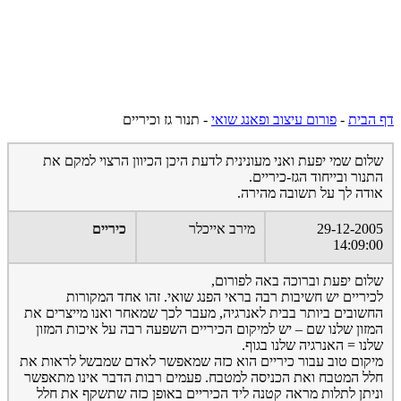
דף הבית
-
פורום עיצוב ופאנג שואי
-
תנור גז וכיריים
שלום שמי יפעת ואני מעונינית לדעת היכן הכיוון הרצוי למקם את
התנור ובייחוד הגז-כיריים.
אודה לך על תשובה מהירה.
29-12-2005
מירב אייכלר
כיריים
14:09:00
שלום יפעת וברוכה באה לפורום,
לכיריים יש חשיבות רבה בראי הפנג שואי. זהו אחד המקורות
החשובים ביותר בבית לאנרגיה, מעבר לכך שמאחר ואנו מייצרים את
המזון שלנו שם – יש למיקום הכיריים השפעה רבה על איכות המזון
שלנו = האנרגיה שלנו בגוף.
מיקום טוב עבור כיריים הוא כזה שמאפשר לאדם שמבשל לראות את
חלל המטבח ואת הכניסה למטבח. פעמים רבות הדבר אינו מתאפשר
וניתן לתלות מראה קטנה ליד הכיריים באופן כזה שתשקף את חלל