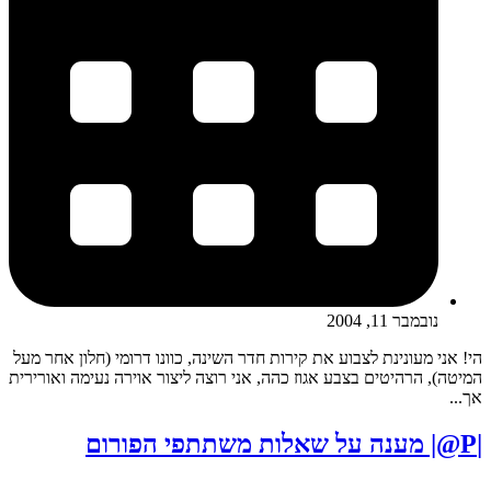
נובמבר 11, 2004
הי! אני מעונינת לצבוע את קירות חדר השינה, כוונו דרומי (חלון אחר מעל
המיטה), הרהיטים בצבע אגוז כהה, אני רוצה ליצור אוירה נעימה ואורירית
אך...
|P@| מענה על שאלות משתתפי הפורום