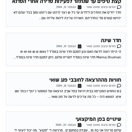
קצת טיפים עד שנחזור לפעילות סדירה אחרי הסדנא
פורום עיצוב ופאנג שואי
נובמבר 13, 2004
חדר ילדים את החדרים לילדים עד גיל 10 רצוי לרהט עם ריהוט נמוך בכדי שהם לא
ירגישו קטנים מדי בחדריהם. האוירה צריכה ליהות עליזה עם...
חדר שינה
פורום עיצוב ופאנג שואי
נובמבר 15, 2004
הי הייתי רוצה לדעת האם נכון למקם חדר שינה בממ"ד ? 18-11-2004 19:49:00
Marina Shulman חדר שינה בממ"ד לשרית שלום, ניתן למקם חדר שינה בממ"ד...
חוויות מההרצאה לחובבי פנג שואי
פורום עיצוב ופאנג שואי
נובמבר 18, 2004
ב15 החודש התקיימה בבית דניאל בתל אביב הרצאה של המסטר ג´יוזף יו בפני 120
איש. הנושא היה – כל מה צריכים לדעת על פנג שואי....
שינויים בפן המיקצועי
פורום עיצוב ופאנג שואי
נובמבר 24, 2004
שלום מרינה! אני בת 35 , עובדת במחשבים , מרגישה די "תקוע" .מה יכול לעזור לי