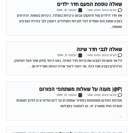
שאלה נוספת הפעם חדר ילדים
פורום עיצוב ופאנג שואי
נובמבר 10, 2004
את חדר הילדים (של תינוקת) צבענו 2 קירות בסגלגל, 2 קירות בשמנת. הרהיטים
בצבע שמנת והם עומדים לפני הקירות הסגלגלים. דעתכן לגבי בחירת הצבעים
ואשמח...
שאלה לגבי חדר שינה
פורום עיצוב ופאנג שואי
נובמבר 11, 2004
הי! אני מעונינת לצבוע את קירות חדר השינה, כוונו דרומי (חלון אחר מעל המיטה),
הרהיטים בצבע אגוז כהה, אני רוצה ליצור אוירה נעימה ואורירית אך...
|P@| מענה על שאלות משתתפי הפורום
פורום עיצוב ופאנג שואי
נובמבר 13, 2004
מנהלות הפורום משתתפות בסמינר שמתקיים עד ליום שלישי 17.11 לפיכך תשובות
תענינה החל מתאריך זה. נא להתאזר בסבלנות
...