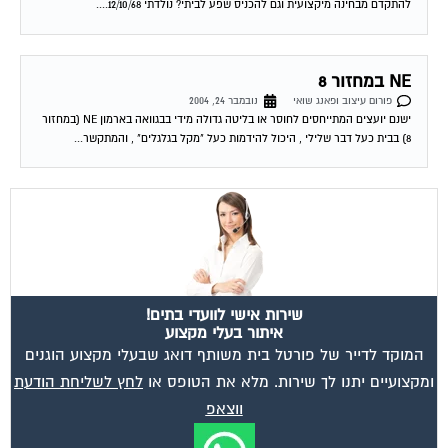
NE במחזור 8
פורום עיצוב ופאנג שואי
נובמבר 24, 2004
ישנם יועצים המתייחסים לחוסר או בליטה גדולה מידי בבגוואה בארמון NE (במחזור
8) בבית כעל דבר שלילי , היכול להידמות כעל "מקל בגלגלים" , והמתקשר...
שירות אישי לוועדי בתים!
איתור בעלי מקצוע
המוקד לדייר של פורטל בית משותף דואג שבעלי מקצוע הוגנים
ומקצועיים יתנו לך שירות. מלא את הטופס או
לחץ לשליחת הודעת
ווצאפ