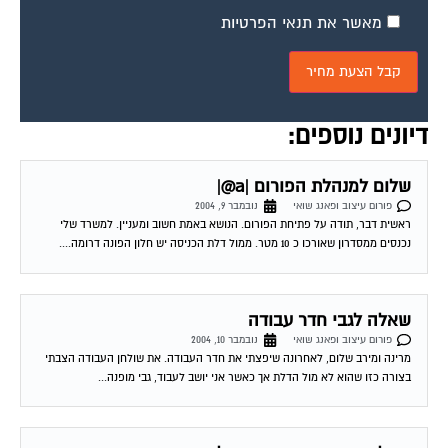
מאשר את תנאי הפרטיות
דיונים נוספים:
שלום למנהלת הפורום |a@|
פורום עיצוב ופאנג שואי
נובמבר 9, 2004
ראשית דבר, תודה על פתיחת הפורום. הנושא באמת חשוב ומעניין. למשרד שלי
נכנסים ממסדרון שאורכו כ 10 מטר. ממול דלת הכניסה יש חלון הפונה דרומה....
שאלה לגבי חדר עבודה
פורום עיצוב ופאנג שואי
נובמבר 10, 2004
מרינה ומירב שלום, לאחרונה שיפצתי את חדר העבודה. את שולחן העבודה הצבתי
בצורה כזו שהוא לא מול הדלת אך כאשר אני יושב לעבוד, גבי מופנה...
שאלה נוספת הפעם חדר ילדים