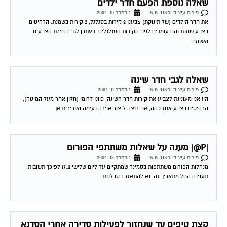
פורום עיצוב ופאנג שואי
נובמבר 10, 2004
את חדר הילדים (של תינוקת) צבענו 2 קירות בסגלגל, 2 קירות בשמנת. הרהיטים
בצבע שמנת והם עומדים לפני הקירות הסגלגלים. דעתכן לגבי בחירת הצבעים
ואשמח...
שאלה לגבי חדר שינה
פורום עיצוב ופאנג שואי
נובמבר 11, 2004
הי! אני מעונינת לצבוע את קירות חדר השינה, כוונו דרומי (חלון אחר מעל המיטה),
הרהיטים בצבע אגוז כהה, אני רוצה ליצור אוירה נעימה ואורירית אך...
|P@| מענה על שאלות משתתפי הפורום
פורום עיצוב ופאנג שואי
נובמבר 13, 2004
מנהלות הפורום משתתפות בסמינר שמתקיים עד ליום שלישי 17.11 לפיכך תשובות
תענינה החל מתאריך זה. נא להתאזר בסבלנות
...
קצת טיפים עד שנחזור לפעילות סדירה אחרי הסדנא
פורום עיצוב ופאנג שואי
נובמבר 13, 2004