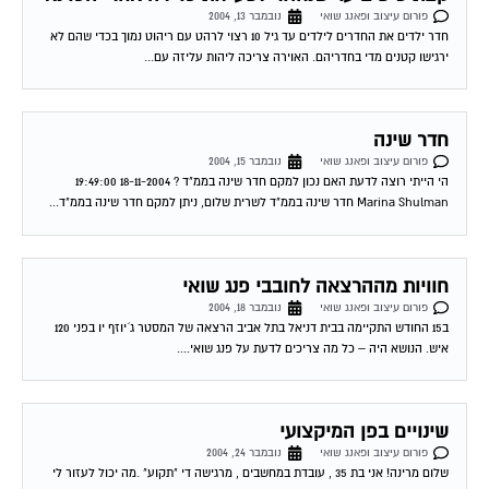
חדר ילדים את החדרים לילדים עד גיל 10 רצוי לרהט עם ריהוט נמוך בכדי שהם לא
ירגישו קטנים מדי בחדריהם. האוירה צריכה ליהות עליזה עם...
חדר שינה
פורום עיצוב ופאנג שואי
נובמבר 15, 2004
הי הייתי רוצה לדעת האם נכון למקם חדר שינה בממ"ד ? 18-11-2004 19:49:00
Marina Shulman חדר שינה בממ"ד לשרית שלום, ניתן למקם חדר שינה בממ"ד...
חוויות מההרצאה לחובבי פנג שואי
פורום עיצוב ופאנג שואי
נובמבר 18, 2004
ב15 החודש התקיימה בבית דניאל בתל אביב הרצאה של המסטר ג´יוזף יו בפני 120
איש. הנושא היה – כל מה צריכים לדעת על פנג שואי....
שינויים בפן המיקצועי
פורום עיצוב ופאנג שואי
נובמבר 24, 2004
שלום מרינה! אני בת 35 , עובדת במחשבים , מרגישה די "תקוע" .מה יכול לעזור לי
להתקדם מבחינה מיקצועית וגם להכניס שפע לביתי? נולדתי 12/10/68....