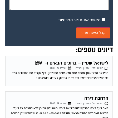
מאשר את תנאי הפרטיות
דיונים נוספים:
לישראל שטיין – ברוכים הבאים ו- |V@|
פורום נדלן - תכנון ובנייה
אפריל 29, 2005
מכיר גם מכיר אותך מאתר אחר (ולא אומר את שמו). כיף לקרוא את התשובות שלך
שבהחלט מרחיבות דעתו של כל מי שזקוק לעזרה. בהצלחה !...
הרחבת דירה
פורום נדלן - תכנון ובנייה
אפריל 29, 2005
האם בעל דירה המבקש להרחיב את דירתו רשאי לעשות כן ללא הסכמת כל בעלי
הדירות האחרים? בתודה מראש, תהילה 01-05-2005 15:01:00 ישראל שטיין הרחבת
דירה...