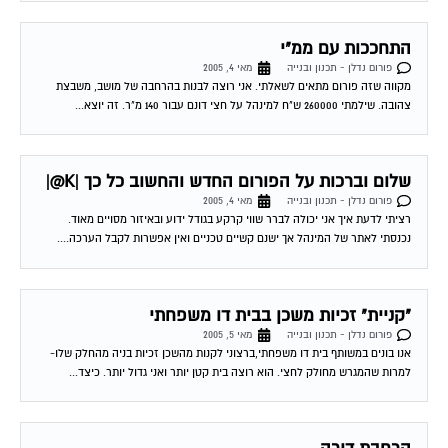
התחככות עם ממ"י
פורום נדלן - תכנון ובנייה
מאי 4, 2005
מקווה שזה פורום מתאים לשאלתי. אני רוצה לבנות בהרחבה של מושב, משבצת
צהובה. שילמתי 260000 ש"ח למינהל על חצי דונם עבור 140 מ"ר. זה יוצא...
שלום וברכות על הפורום החדש והחשוב כל כך |K@|
פורום נדלן - תכנון ובנייה
מאי 4, 2005
רציתי לדעת איך אני יכולה לברר שווי קרקע בגודל ידוע ובאיזור מסויים מאוד.
נכנסתי לאתר של המינהל אך ישנם קשיים טכניים ואין אפשרות לקבל הערכה....
"קניית" זכיות משכן בבית דו משפחתי
פורום נדלן - תכנון ובנייה
מאי 5, 2005
אנו בונים במשותף בית דו משפחתי,ברצוני לקנות מהשכן זכיות בניה מהחלק שלו-
למרות שהמגרש מחולק לחצי. הוא רוצה בית קטן יותר ואני גדול יותר. כיצד...
הרחבת דירה
פורום נדלן - תכנון ובנייה
מאי 5, 2005