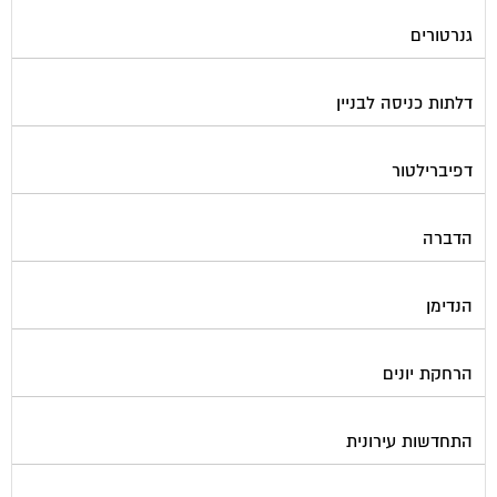
גנרטורים
דלתות כניסה לבניין
דפיברילטור
הדברה
הנדימן
הרחקת יונים
התחדשות עירונית
חברות ניהול בתים משותפים