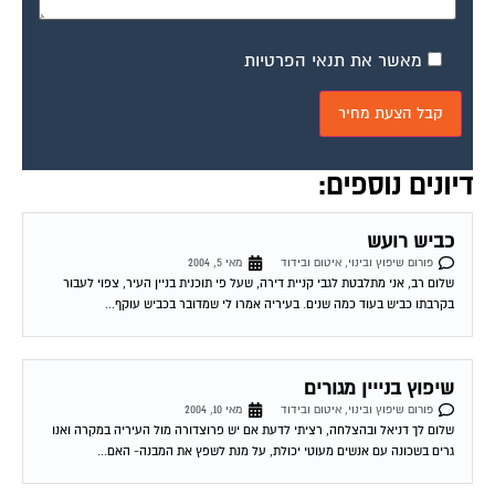
מאשר את תנאי הפרטיות
דיונים נוספים:
כביש רועש
פורום שיפוץ ובינוי, איטום ובידוד
מאי 5, 2004
שלום רב, אני מתלבטת לגבי קניית דירה, שעל פי תוכנית בניין העיר, צפוי לעבור
בקרבתו כביש בעוד כמה שנים. בעיריה אמרו לי שמדובר בכביש עוקף...
שיפוץ בנייין מגורים
פורום שיפוץ ובינוי, איטום ובידוד
מאי 10, 2004
שלום לך דניאל ובהצלחה, רציתי לדעת אם יש פרוצדורה מול העיריה במקרה ואנו
גרים בשכונה עם אנשים מעוטי יכולת, על מנת לשפץ את המבנה- האם...