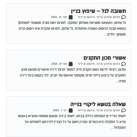
תשובה לגל – שיפוץ בניין
פורום שיפוץ ובינוי, איטום ובידוד
מאי 15, 2004
גל שלום, כתוצאה משגיאה שאלתך נמחקה. למרות זאת מצ"ב תשובתי לשאלתך
בנושא מבנה הרשום כאגודה שיתופית. גל שלום, למרות שהבית אינו רשום כבית
משותף, חלים...
אשורי מכון התקנים
פורום שיפוץ ובינוי, איטום ובידוד
מאי 19, 2004
שלום, רציתי לדעת האם הקבלן חייב למסור לבעל דירה אישורים מטעם מכון
התקנים על ביצוע בידוד תרמי,אקוסטי ואיטום של הבית, לפי בקשת בעל דירה.
תודה...
שאלה בנושא ליקויי בנייה
פורום שיפוץ ובינוי, איטום ובידוד
יוני 7, 2004
לאחד הדיירים התגלתה נזילה בביתו, לאחר בירור מטעם מומחה שהביא בעצמו
נודע כי התקלה היא במרזב הבניין האם על כל הבניין להירתם לתשלום על
התקלה?...