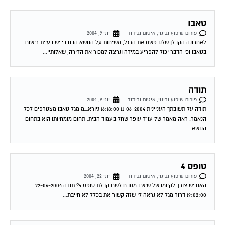
טאבו
פורום שיפוץ ובינוי, איטום ובידוד
יוני 9, 2004
לאחרונה הקבלן שלנו פשט את הרגל, משיחות על הנושא הבנו כי יש בעיית רישום
בטאבו וכי הדבר יכול להפריע במידה ונרצה למכור את הדירה, שאלותיי...
תודה
פורום שיפוץ ובינוי, איטום ובידוד
יוני 9, 2004
תודה על תשובתך העניינית 11-06-2004 16:18:00 גיורא_מ מגל טאבו מצטרפים לכל
הנאמר. ראה מאמר של עו"ד עופר שחל בעמוד הבית. תחום מומחיותו הוא בתחום
הנושא...
טופס 4
פורום שיפוץ ובינוי, איטום ובידוד
יוני 22, 2004
האם יש צורך לקיומו של שיש במטבח לשם קבלת טופס 4? תודה 22-06-2004
19:02:00 דרור מגל לא נראה לי שזה קשור את בכלל לא חייבת...