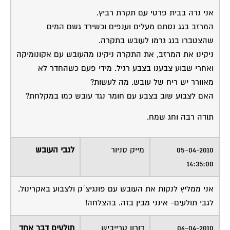
אני גרה בבית פרטי עם תקרת רביץ.
המרזב בגג נסתם מעלים וענפים וכשירד גשם המים
שהצטברו בגג גרמו לעובש בתקרה.
ניקינו את המרזב, את התקרה ניקינו מהעובש עם אקונומיקה
ואחרי שבוע צבענו בצבע רגיל. מידי פעם כשהחדר לא
מאוורר יש ריח של עובש. מה לעשות?
האם לצבוע שוב בצבע עם חומר נגד עובש כמו במקלחת?
תודה רבה וחג שמח.
05-04-2010
מייק סניור
לגבי העובש
14:35:00
אני ממליץ לנקות את העובש עם פונגיצ´ק ולצבוע באקרינול.
לגבי תולעים- אינני מבין בזה. בהצלחה!
06-04-2010
דורון טרייביש
תולעים דבר אחד