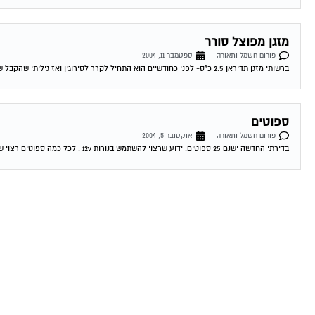
מזגן מפוצל סורר
פורום חשמל ותאורה
ספטמבר 11, 2004
ברשותי מזגן תדיראן 2.5 כ"ס- לפני כחודשיים הוא התחיל לקרר לסירוגין ואז גיליתי שהקבל שלו ממש הרוס ועשה קצרים- קניתי קבל חדש והכל היה בסדר...
ספוטים
פורום חשמל ותאורה
אוקטובר 5, 2004
בדירתי החדשה ישנם 25 ספוטים. ידוע שרצוי להשתמש בנורות 12v . לכל כמה ספוטים רצוי שנאי 220.: 12 ? 07-10-2004 20:24:00 דורון טרייביש כמה שנאים...