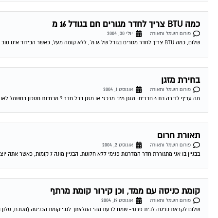
כמה BTU צריך לחדר מגורים חם בגודל 16 מ
פורום חשמל ותאורה
יולי 30, 2004
שלום, כמה BTU צריך לחדר מגורים בגודל של 16 מ´, ללא קומה מעל, כאשר הבידוד אינו טוב (בית ישן). מדובר בחדר חם מאד שיש בו...
בחירת מזגן
פורום חשמל ותאורה
אוגוסט 1, 2004
מה עדיף לדירה בת 4 חדרים: מזגן מיני מרכזי או מזגן בכל חדר ? מבחינת חסכון בחשמל לאורך זמן. 03-08-2004 03:08:00 דורון טרייביש לדירת 4...
תאורת חרום
פורום חשמל ותאורה
אוגוסט 2, 2004
בבניין בו אני מתגוררת חדר המדרגות פנימי ללא חלונות. הבניין מונה 7 קומות, כאשר אתה יוצא מהמעלית עליך לפתוח את האור כדיי לראות משהו, ברצוננו...
קומת כניסה עם ממד, וכן קירור קומת מרתף
פורום חשמל ותאורה
אוגוסט 19, 2004
שלום לקראת כניסה לבית פרטי- שמח לדעת מהי המלצתך לגבי קומת הכניסה (מטבח, סלון ו