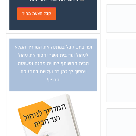
ועד בית, קבל במתנה את המדריך המלא
לניהול ועד בית אשר יהפוך את ניהול
הבית המשותף לחוויה מהנה ופשוטה
ויחסוך לך זמן רב ועלויות בתחזוקת
הבניין!