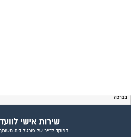
אינדקס בעלי מקצוע
המוקד לדייר
חברות ניהול
ועדי ב
תודה
דף הבית
-
פורום חשמל ותאורה
-
תודה
לדורון שלום רב,
תודה על תשובתך המהירה על שאלתי לגבי נזילת המזגן.
בברכה
שירות אישי לוועד
המוקד לדייר של פורטל בית משותף ד