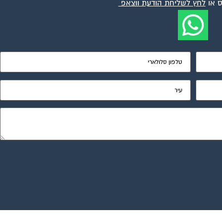
 או
לחץ לשליחת הודעת ווצאפ