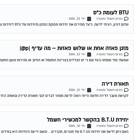
BTU לעומת כ"ס
פורום חשמל ותאורה
יולי 22, 2004
שלום דורון, רציתי לדעת, כיצד ממירים את יחידות תפוקת המזגן מיחידות של BTU ליחידות של כ"ס ? יותר ויותר מפרסמים היום את הנושא של BTU,...
מזגן פאזה אחת או שלוש פאזות – מה עדיף |p@|
פורום חשמל ותאורה
יולי 23, 2004
שמעתי מפי מומחה בעל שם כי יש הבדלים בצריכת החשמל או החיוב או מהירות שעון החשמל בי
תאורת דירה
פורום חשמל ותאורה
יולי 23, 2004
לקראת מעבר לדירה חדשה הייתי רוצה לדעת מספר דברים לגבי תאורת הדירה ובאותה הזדמנו
יחידת B.T.U בהקשר למכשירי חשמל
פורום חשמל ותאורה
יולי 30, 2004
האם ניתן לדעת את יחידות הB.T.U של תנורים/ מקררים… והאם ידיעת היחידות היא במילים אחרות לדעת מה פליטת החום לאוויר של מכשיר מסויים? 03-08-2004 03:07:00...