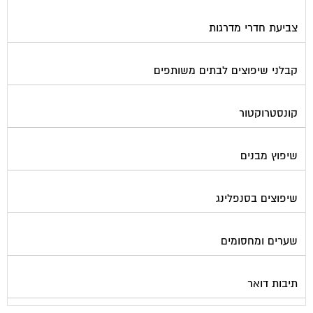
פורטל בית משותף
תנאי שימוש ומדיניות פרטיות
בית
מגזינים מקצועיים
אינדקס נותני שירותים לוועד הבית
קבוצת הפייסבוק
פרסום באתר
תקנון החנות
הצהרת נגישות
צור קשר
המגזינים המובילים
מגזין ועד הבית
מגזין בעלי מקצוע
מגזין מעבר דירה
מגזין כלכלה ומשכנתאות