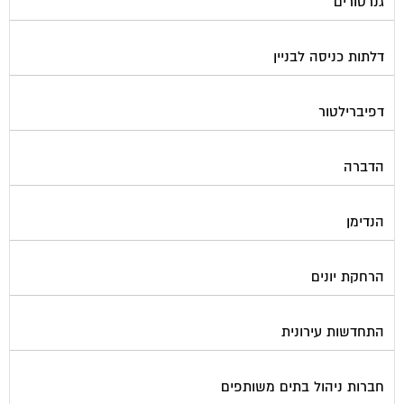
חברות ניקיון בתים משותפים
חיטוי מאגרי מים
חשמל
טפסים וחתימות דיגיטליות
כיבוי אש
מיגון תא מעלית
מימון תביעות משפטיות
מכבשים ומגרסות לבניין