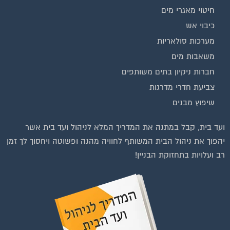
בנייה וניהול אתר: Eyeweb שיווק באינטרנט .
כל הזכויות שמורות לפורטל בית משותף
וועדי בתים ודיירים