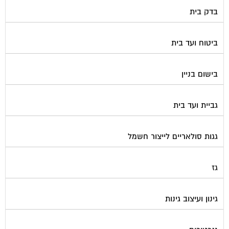
דלתות כניסה לבניין
דפיברילטור
הדברה
הנדימן
הרחקת יונים
התחדשות עירונית
חברות ניהול בתים משותפים