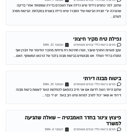
הביטוח. החברה הבהירה לנו, של פי תנאי הפוליסה שבידינו הם שולחים מטעמם
איש מקצוע...
פיצוץ בגג וחדירת מים לשכן מתחת
פורום ביטוח כללי ובתים משותפים
דצמבר 9, 2004
במידה ויש לנו ביטוח צד ג´, האם הייתי חייבת להפעיל את הביטוח לתשלום על
התקלה או לא?! בכמה משתתף הבניין אם משתמשים בביטוח. תודה צילה...
שירות אישי לוועדי בתים!
איתור בעלי מקצוע
המוקד לדייר של פורטל בית משותף דואג שבעלי מקצוע הוגנים
ומקצועיים יתנו לך שירות. מלא את הטופס או
לחץ לשליחת הודעת
ווצאפ