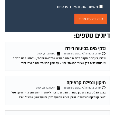
פורום ביטוח כללי ובתים משותפים
אוקטובר 28, 2004
האם קיים ביטוח המכסה את פעילותם של חברי הועד כנגד תביעות נגדם, כפי שקיים
למשל בעניין דירקטורים? כמו כן האם קיים כיסוי ביטוחי להוצאות משפטיות...
חובת הקבלן – סורגים (שאלה)
פורום ביטוח כללי ובתים משותפים
אוקטובר 30, 2004
שלום לכל המנסים לעזור ! אני דייר בבניין מדורג כך שבפועל הדירה (דופלקס) הינה
בקומה שלישית ורביעית וקיימות לבניין שני כניסות 1. מהחנייה (הכביש התחתון)...
האם וועד הבית רשאי לבטח דירות ללא הסכמת
הדיירים?
פורום ביטוח כללי ובתים משותפים
נובמבר 3, 2004
שלום, עו"ד עופר הציע שאציג שאלה זו בפורום זה. אני מבטח את דירתי (מבנה +
תכולה) בעצמי. נודע לי כי וועד הבית נוהג מזה כמה...
כיסוי חברת ביטוח בפני נזילה באגנית של המקלחת
פורום ביטוח כללי ובתים משותפים
נובמבר 9, 2004
שלום, לפני כחודש גיליתי שיש נזילה אצל השכנים בדירה שמתחתי אחרי בדיקה