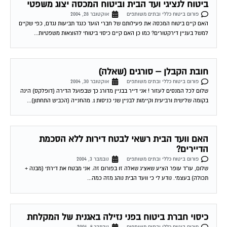
שנערכה ע"י חברת הביטוח שלי התברר שיש נזילה באגנית במקלחת. הביטוח מסרב
לשלם...
נפילת טיח מקיר חיצוני
פורום ביטוח כללי ובתים משותפים
נובמבר 23, 2004
עקב סערות החורף שעבר, נשרו חתיכות ויח גדולות מהקיר החיצוני של הבנין ואף
התגלו ברזלי השלד. אנו מבוטחים בביטוח מבנה בלבד של הרכוש המשותף. האם...
ביטוח מבנה דירתי
פורום ביטוח כללי ובתים משותפים
נובמבר 25, 2004
שלום הייתי רוצה לדעת אם אני חייב בהתאם להחלטת הועד לעשות ביטוח מבנה
דירתי או שאני יכול לסרב למרות שיש רוב בועד. יש לי כבר...
פיצוץ צינור בחדר האמבטיה – שאלה שהגיעה
למשרד
פורום ביטוח כללי ובתים משותפים
דצמבר 8, 2004
בחודש האחרון אירע פיצוץ בצינור חדר האמבטיה שלנו שבעקבותיו פנינו לחברת