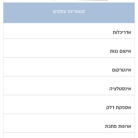
ביטוח ועד בית
בישום בניין
גביית ועד בית
גגות סולאריים לייצור חשמל
גז
גינון ועיצוב גינות
גנרטורים