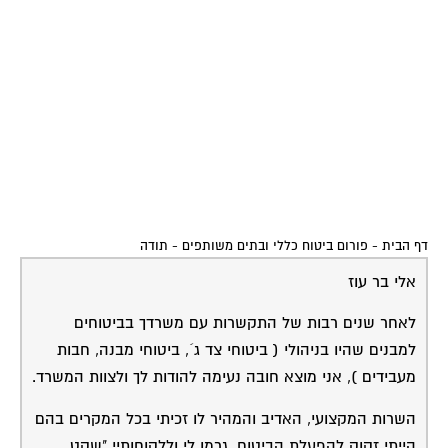
ענו על כל צרכי, צורכי לקוחותיי ופניותיי באשר הן.
אנא העבר הערכתי ותודתי לכל עובדי משרדך.
בתקווה להמשך שיתוף פעולה פורה.
בברכה
עו"ד אייל פלטק
שירות אישי לוועדי בתים - איתור בעלי
מקצוע
המוקד לדייר של פורטל בית משותף דואג
שבעלי מקצוע הוגנים ומקצועיים יתנו לך
שירות.
מלא את הטופס או
לחץ לשליחת הודעת