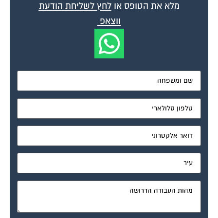
מאשר את תנאי הפרטיות
דיונים נוספים:
נזקי מים בביטוח דירה
פורום ביטוח כללי ובתים משותפים
ספטמבר 8, 2004
שלום, בעקבות תקלה בדוד מים חמים על גג של דו-משפחתי, נגרמה נזילה מהדוד
שנכנסה לבית דרך שרוול החשמל, והגיע עד ארון החשמל. המים גרמו נזקי...
תיקון ונפילת קרמיקה
פורום ביטוח כללי ובתים משותפים
אוקטובר 13, 2004
בבנין אצלינו בוצע תיקון בצנרת. הצנרת קרובה לאחת הדירות ותוך כדי התיקון נפלה
לשכן קרמיקה בשירותים. השכן דורש שהוועד יתקן והוועד טוען שצר לו אבל...
ביטוח לנציגי ועד הבית וביטוח המכסה יצוג משפטי