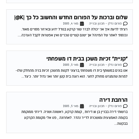
שלום וברכות על הפורום החדש והחשוב כל כך |K@|
פורום נדלן - תכנון ובנייה
מאי 4, 2005
רציתי לדעת איך אני יכולה לברר שווי קרקע בגודל ידוע ובאיזור מסויים מאוד.
נכנסתי לאתר של המינהל אך ישנם קשיים טכניים ואין אפשרות לקבל הערכה....
"קניית" זכיות משכן בבית דו משפחתי
פורום נדלן - תכנון ובנייה
מאי 5, 2005
אנו בונים במשותף בית דו משפחתי,ברצוני לקנות מהשכן זכיות בניה מהחלק שלו-
למרות שהמגרש מחולק לחצי. הוא רוצה בית קטן יותר ואני גדול יותר. כיצד...
הרחבת דירה
פורום נדלן - תכנון ובנייה
מאי 5, 2005
ברשותי דירה בבניין בן 10 דירות , קומת קרקע, ראשונה ושניה. דירתי ממוקמת
בקומה האמצעית ומושכרת לדייר נהדר. לאחרונה , פנו אלי מקומת הקרקע
בבקשה...