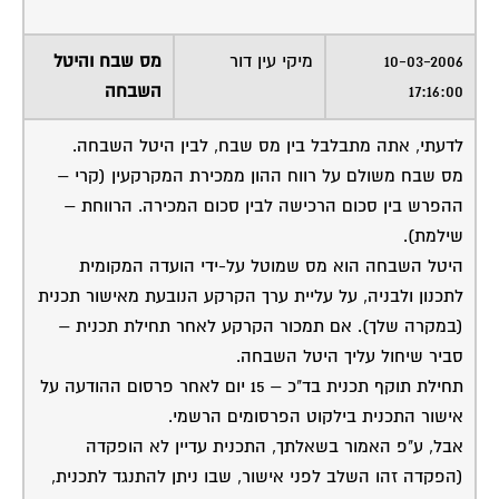
10-03-2006
מיקי עין דור
מס שבח והיטל
17:16:00
השבחה
לדעתי, אתה מתבלבל בין מס שבח, לבין היטל השבחה.
מס שבח משולם על רווח ההון ממכירת המקרקעין (קרי –
ההפרש בין סכום הרכישה לבין סכום המכירה. הרווחת –
שילמת).
היטל השבחה הוא מס שמוטל על-ידי הועדה המקומית
לתכנון ולבניה, על עליית ערך הקרקע הנובעת מאישור תכנית
(במקרה שלך). אם תמכור הקרקע לאחר תחילת תכנית –
סביר שיחול עליך היטל השבחה.
תחילת תוקף תכנית בד"כ – 15 יום לאחר פרסום ההודעה על
אישור התכנית בילקוט הפרסומים הרשמי.
אבל, ע"פ האמור בשאלתך, התכנית עדיין לא הופקדה
(הפקדה זהו השלב לפני אישור, שבו ניתן להתנגד לתכנית,