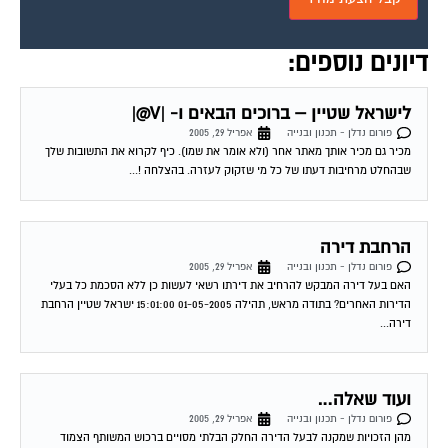
דיונים נוספים:
לישראל שטיין – ברוכים הבאים ו- |V@|
פורום נדלן - תכנון ובנייה
אפריל 29, 2005
מכיר גם מכיר אותך מאתר אחר (ולא אומר את שמו). כיף לקרוא את התשובות שלך
שבהחלט מרחיבות דעתו של כל מי שזקוק לעזרה. בהצלחה !...
הרחבת דירה
פורום נדלן - תכנון ובנייה
אפריל 29, 2005
האם בעל דירה המבקש להרחיב את דירתו רשאי לעשות כן ללא הסכמת כל בעלי
הדירות האחרים? בתודה מראש, תהילה 01-05-2005 15:01:00 ישראל שטיין הרחבת
דירה...
ועוד שאלה…
פורום נדלן - תכנון ובנייה
אפריל 29, 2005
מהן הזכויות שמקנה לבעל הדירה החלק הבלתי מסויים ברכוש המשותף הצמוד