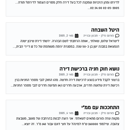
לדירתו ומהן הזכויות שמקנה לכל בעל דירה חלק מסויים הצמוד לדירתו? תודה…
02-05-2005 02:34:00...
היטל השבחה
פורום נדלן - תכנון ובנייה
מאי 2, 2005
לישראל שלום, שאלתי., אותה הרחבתי לשם הבהרה. ירשתי דירת שיכון ישנה
הנמצאת במבנה ישן בן כ-50 שנה. במסגרת יוזמה משותפת של כל 12 דיירי הבית,...
נושא חוק חניה ברכישת דירה
פורום נדלן - תכנון ובנייה
מאי 3, 2005
ברצוני לקבל מידע בנוגע לרכישת דירה חדשה. מהו החוק לגבי מספר החניות בגין
רכישת דירת שלושה חדרים, ארבעה חדרים ו/או חמישה חדרים לגבי מספר החניות...
התחככות עם ממ"י
פורום נדלן - תכנון ובנייה
מאי 4, 2005
מקווה שזה פורום מתאים לשאלתי. אני רוצה לבנות בהרחבה של מושב, משבצת
צהובה. שילמתי 260000 ש"ח למינהל על חצי דונם עבור 140 מ"ר. זה יוצא...