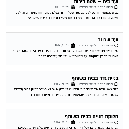
פורום משפטי לוועדי הבתים
יולי 19, 2004
בבית משותף, הוחלט לפני 20 שנה שכל דירה תשלם סכום זהה לוועד הבית. לפני
כשנה הורחבו רוב הדירות. בעלי הדירות שלא הורחבו דורשים לשלם ע"פ...
ועד שכונה
פורום משפטי לוועדי הבתים
יולי 21, 2004
שלום, אני מחפש קובץ של "הקם ועד שכונה – למתחילים" האם קיים משהו בסגנון?
האם יש מדריך להקמת ועד שכונתי? אני לא יודע לאיפה לפנות...
בניית גדר בבית משותף
פורום משפטי לוועדי הבתים
יולי 22, 2004
מזה כ-10 שנים אני גר בבית משותף (12 דיירים) אשר לא מגודר מכיוון דרום (קיימת
אפשרות שהיתה גדר לפני שהגעתי). חלק מהדיירים רוצים לבנות גדר...
חלוקת חנייה בבית משותף
פורום משפטי לוועדי הבתים
יולי 22, 2004
אני גר בבית משותף בו לכל דייר יש חנייה ספציפית פרטית שלא רשומה בטאבו
(קומת עמודים), זאת עפי הסכם ישן מאוד בין הדיירים (לפני יותר...