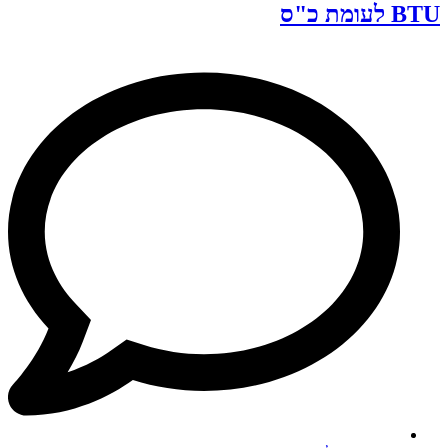
BTU לעומת כ"ס