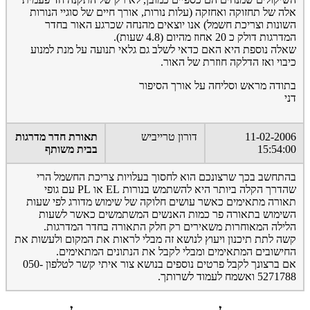
אלה של תחזוקה ואחזקה (עלות נורות, אורך חיים של סוגיי הנורות
השונות וצריכת חשמל) אנו יוצאים מהנחה שכרגע האור בחדר
המדרגות דולק כ 20 אחוז מהיום (4.8 שעות).
שאלה נוספת היא האם כדאי לשלב גם גלאי תנועה על מנת למנוע
כיבוי ואז הדלקה חוזרת של האור.
בתודה מראש וסליחה על אורך הסיפור
דני
11-02-2006
דורון טרייביש
תאורת חדר מדרגות
15:54:00
בבית משותף
בהתחשב בכך שרצונכם הוא לחסוך בעלויות צריכת החשמל הרי
שהדרך הקלה ביותר היא להשתמש בנורות EL או PL עם גופי
תאורה מתאימים כאשר עושים חלוקה של שימוש מדורג לפי שעות
השימוש בתאורה פר כמות האנשים המשתמשים כאשר לשעות
הלילה המאוחרות משאירים רק חלק התאורה בחדר המדרגות.
קשה לתת תיכנון ויעוץ לנושא זה מבלי לראות את המקום ולעשות את
החישובים המתאימים ומבלי לקבל את הנתונים המתאימים.
אם ברצונך לקבל פרטים נוספים בנושא צור איתי קשר לטלפון 050-
5271788 ואשמח לעמוד לשרותך.