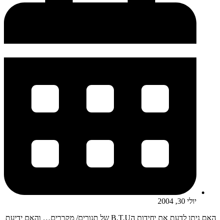
יולי 30, 2004
האם ניתן לדעת את יחידות הB.T.U של תנורים/ מקררים… והאם ידיעת