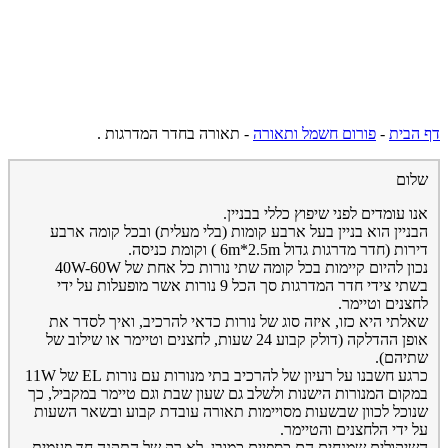
דף הבית
-
פורום חשמל ותאורה
-
תאורה בחדר המדרגות .
שלום
אנו עומדים לפני שיפוץ כללי בבניין.
הבניין הוא בניין בעל ארבע קומות (בלי מעלית) ובכל קומה ארבע
דירות (חדר מדרגות גדול 6m*2.5m ) וקומת כניסה.
נכון להיום קיימות בכל קומה שתי נורות כל אחת של 40W-60W
בשתי צידי חדר המדרגות סך הכל 9 נורות אשר מופעלות על ידי
לחצנים וטיימר.
שאלתי היא כזו, איזה סוג של נורות כדאי להרכיב, ואיך לסדר את
אופן ההדלקה (דולק קבוע 24 שעות, לחצנים וטיימר או שילוב של
שתיהם).
כרגע חשבנו על רעיון של להרכיב בתי מנורות עם נורות EL של 11W
במקום המנורות הישנות ולשלב גם שעון שבת וגם טיימר במקביל, כך
שנוכל לכוון שבשעות מסויימות תאורה עובדת קבוע ובשאר השעות
על ידי הלחצנים והטיימר.
השיקולים שמנחים הם כספיים כמובן, לא רק של התקנה חד פעמית