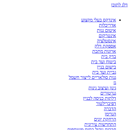
דלג לתוכן
אינדקס בעלי מקצוע
אדריכלות
איטום גגות
אינטרקום
אינסטלציה
אספקת דלק
ארונות מתכת
בדק בית
ביטוח ועד בית
בישום בניין
גביית ועד בית
גגות סולאריים לייצור חשמל
גז
גינון ועיצוב גינות
גנרטורים
דלתות כניסה לבניין
דפיברילטור
הדברה
הנדימן
הרחקת יונים
התחדשות עירונית
חברות ניהול בתים משותפים