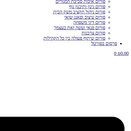
פורום איכות סביבת המגורים
פורום גינון ותיכנון נוף
פורום ניהול תקציב משק הבית
פורום עיצוב ופאנג שואי
פורום דיני משפחה
פורום פנאי ועשה זאת בעצמך
פורום צרכנות
פורום שיתוף פעולה בין כל הקהילות
פרסום בפורטל
0
₪
0.00