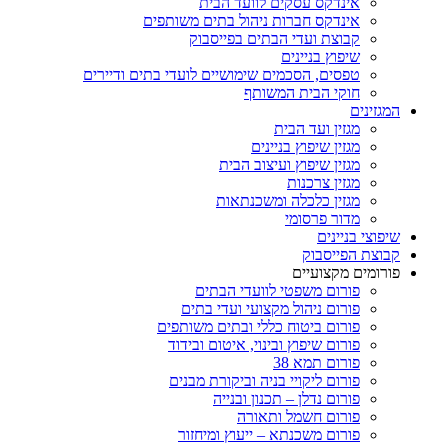
אינדקס עסקים לוועד הבית
אינדקס חברות ניהול בתים משותפים
קבוצת ועדי הבתים בפייסבוק
שיפוץ בניינים
טפסים, הסכמים שימושיים לועדי בתים ודיירים
חוקי הבית המשותף
המגזינים
מגזין ועד הבית
מגזין שיפוץ בניינים
מגזין שיפוץ ועיצוב הבית
מגזין צרכנות
מגזין כלכלה ומשכנתאות
מדור פרסומי
שיפוצי בניינים
קבוצת הפייסבוק
פורומים מקצועיים
פורום משפטי לוועדי הבתים
פורום ניהול מקצועי ועדי בתים
פורום ביטוח כללי ובתים משותפים
פורום שיפוץ ובינוי, איטום ובידוד
פורום תמא 38
פורום ליקויי בניה וביקורת מבנים
פורום נדלן – תכנון ובנייה
פורום חשמל ותאורה
פורום משכנתא – ייעוץ ומיחזור