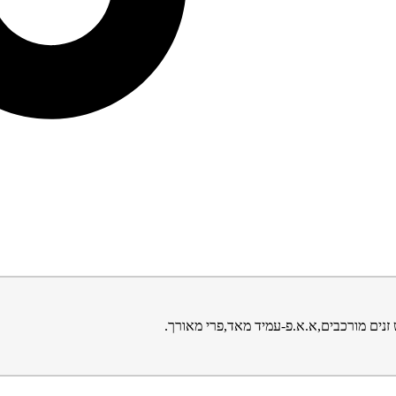
 זנים מורכבים,א.א.פ-עמיד מאד,פרי מאורך.