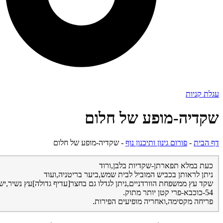
עגלת קניות
שקדיה-מופע של חלום
דף הבית
-
פורום גינון ותיכנון נוף
-
שקדיה-מופע של חלום
כעת במלא תפארתן-שקדיות בלבן,ורוד
ניתן לראותן בכביש המוביל לבית שמש,ביער בריטניה,ועוד
שקד עץ ממשפחת הוורדניים,ניתן לגדלו גם בחצר[עדיף גדולה]עץ נשיר,יש
54-כוכבא-פרי קטן יותר מתוק.
פריחה מקסימה,ואחריה מופיעים הפירות.