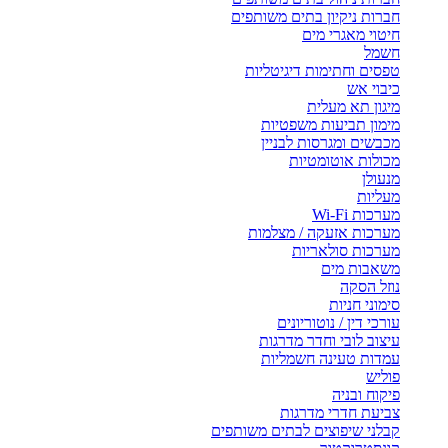
חברות ניקיון בתים משותפים
חיטוי מאגרי מים
חשמל
טפסים וחתימות דיגיטליות
כיבוי אש
מיגון תא מעלית
מימון תביעות משפטיות
מכבשים ומגרסות לבניין
מכולות אוטומטיות
מנעולן
מעליות
מערכות Wi-Fi
מערכות אזעקה / מצלמות
מערכות סולאריות
משאבות מים
נוזל הסקה
סימוני חניות
עורכי דין / נוטוריונים
עיצוב לובי וחדר מדרגות
עמדות טעינה חשמליות
פוליש
פיקוח ובניה
צביעת חדרי מדרגות
קבלני שיפוצים לבתים משותפים