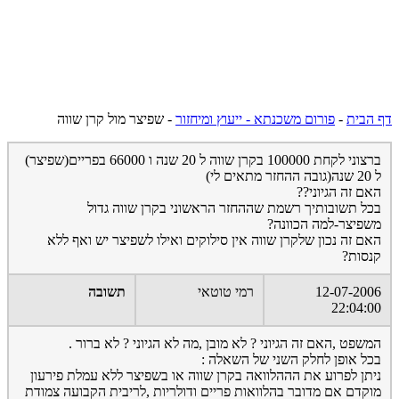
דף הבית
-
פורום משכנתא - ייעוץ ומיחזור
-
שפיצר מול קרן שווה
ברצוני לקחת 100000 בקרן שווה ל 20 שנה ו 66000 בפריים(שפיצר)
ל 20 שנה(גובה ההחזר מתאים לי)
האם זה הגיוני??
בכל תשובותיך רשמת שההחזר הראשוני בקרן שווה גדול
משפיצר-למה הכוונה?
האם זה נכון שלקרן שווה אין סילוקים ואילו לשפיצר יש ואף ללא
קנסות?
12-07-2006
רמי טוטאי
תשובה
22:04:00
המשפט ,האם זה הגיוני ? לא מובן ,מה לא הגיוני ? לא ברור .
בכל אופן לחלק השני של השאלה :
ניתן לפרוע את הההלוואה בקרן שווה או בשפיצר ללא עמלת פירעון
מוקדם אם מדובר בהלוואות פריים ודולריות ,לריבית הקבועה צמודת