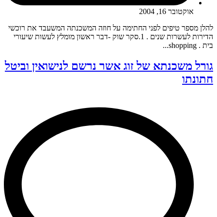
אוקטובר 16, 2004
להלן מספר טיפים לפני החתימה על חוזה המשכנתה המשעבד את רוכשי
הדירות לעשרות שנים . 1.סקר שוק -דבר ראשון מומלץ לעשות שיעורי
בית . shopping...
גורל משכנתא של זוג אשר נרשם לנישואין וביטל
חתונתו