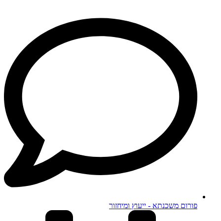
פורום משכנתא - ייעוץ ומיחזור