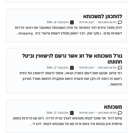
להתכונן למשכנתא
פורום משכנתא - ייעוץ ומיחזור
אוקטובר 16, 2004
להלן מספר טיפים לפני החתימה על חוזה המשכנתה המשעבד את רוכשי הדירות
לעשרות שנים . 1.סקר שוק -דבר ראשון מומלץ לעשות שיעורי בית . shopping...
גורל משכנתא של זוג אשר נרשם לנישואין וביטל
חתונתו
פורום משכנתא - ייעוץ ומיחזור
אוקטובר 17, 2004
רמי שלום, אבקש חוות דעתך בסוגיה הבאה; אחותי נרשמה לנישואין ועל בסיס
רישום זה ניתנה לה ולבן זוגה תעודת זכאות ונתקבלה הלוואת משרד השיכון
והלוואות...
משכנתא
פורום משכנתא - ייעוץ ומיחזור
אוקטובר 17, 2004
שלום לרמי. אני שוקל לקחת משכנתא לצורך קניית הדירה. כיום עם הריביות במשק
שיחסית אינן גבוהות איני בטוח איזה סוג של משכנתא לקחת. ידוע לי...