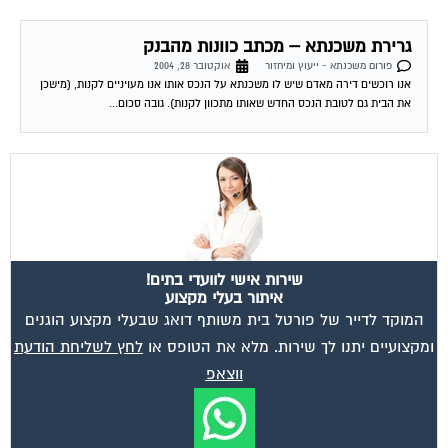
גרירת משכנתא – מכתב כוונות מהבנק
פורום משכנתא - ייעוץ ומיחזור
אוקטובר 28, 2004
אנו רוכשים דירה מאדם שיש לו משכנתא על הנכס אותו אנו מעויניים לקנות, (מישכן
את הבית גם לטובת הנכס החדש שאותו מתכוון לקנות). גובה סכום...
שירות אישי לוועדי בתים!
איתור בעלי מקצוע
המוקד לדייר של פורטל בית משותף דואג שבעלי מקצוע הוגנים
ומקצועיים יתנו לך שירות. מלא את הטופס או
לחץ לשליחת הודעת
ווצאפ