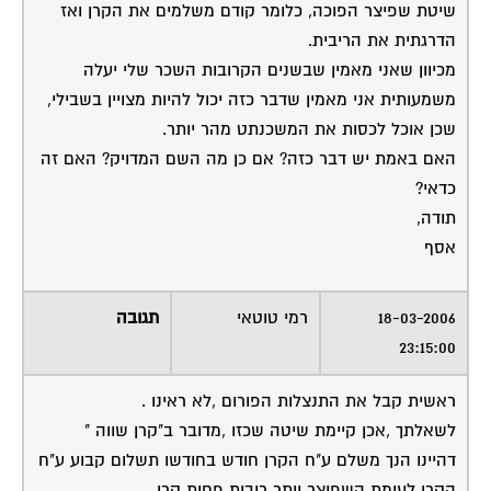
שיטת שפיצר הפוכה, כלומר קודם משלמים את הקרן ואז
הדרגתית את הריבית.
מכיוון שאני מאמין שבשנים הקרובות השכר שלי יעלה
משמעותית אני מאמין שדבר כזה יכול להיות מצויין בשבילי,
שכן אוכל לכסות את המשכנתט מהר יותר.
האם באמת יש דבר כזה? אם כן מה השם המדויק? האם זה
כדאי?
תודה,
אסף
18-03-2006
רמי טוטאי
תגובה
23:15:00
ראשית קבל את התנצלות הפורום ,לא ראינו .
לשאלתך ,אכן קיימת שיטה שכזו ,מדובר ב"קרן שווה "
דהיינו הנך משלם ע"ח הקרן חודש בחודשו תשלום קבוע ע"ח
הקרן לעומת השפיצר יותר ריבית פחות קרן .