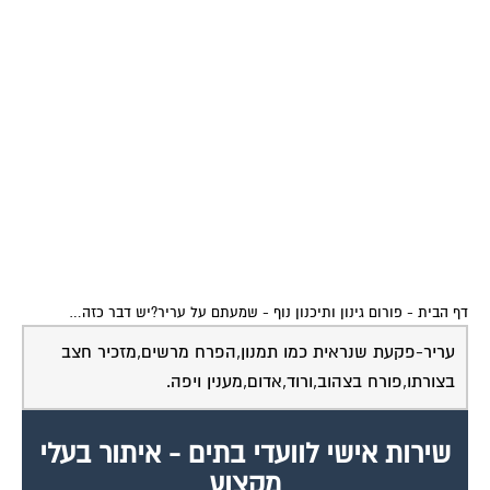
דף הבית
-
פורום גינון ותיכנון נוף
-
שמעתם על עריר?יש דבר כזה…
עריר-פקעת שנראית כמו תמנון,הפרח מרשים,מזכיר חצב
בצורתו,פורח בצהוב,ורוד,אדום,מענין ויפה.
שירות אישי לוועדי בתים - איתור בעלי
מקצוע