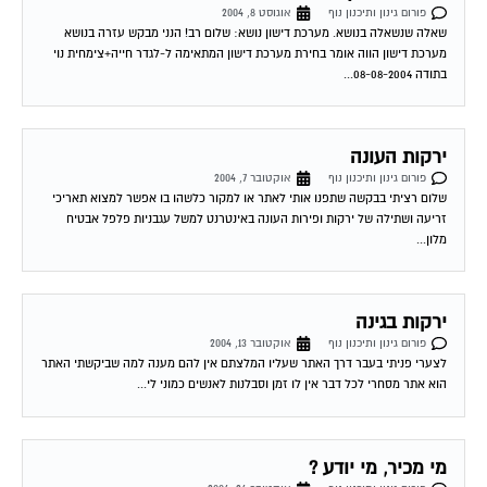
שאלה שנשאלה בנושא. מערכת דישון נושא: שלום רב! הנני מבקש עזרה בנושא
מערכת דישון הווה אומר בחירת מערכת דישון המתאימה ל-לגדר חייה+צימחית נוי
בתודה 08-08-2004...
ירקות העונה
פורום גינון ותיכנון נוף
אוקטובר 7, 2004
שלום רציתי בבקשה שתפנו אותי לאתר או למקור כלשהו בו אפשר למצוא תאריכי
זריעה ושתילה של ירקות ופירות העונה באינטרנט למשל עגבניות פלפל אבטיח
מלון...
ירקות בגינה
פורום גינון ותיכנון נוף
אוקטובר 13, 2004
לצערי פניתי בעבר דרך האתר שעליו המלצתם אין להם מענה למה שביקשתי האתר
הוא אתר מסחרי לכל דבר אין לו זמן וסבלנות לאנשים כמוני לי...
מי מכיר, מי יודע ?
פורום גינון ותיכנון נוף
אוקטובר 24, 2004
אני מחפשת לשתול די בדחיפות צמח מתפשט לרוחב ועד לגובה של 20-30 ס"מ,