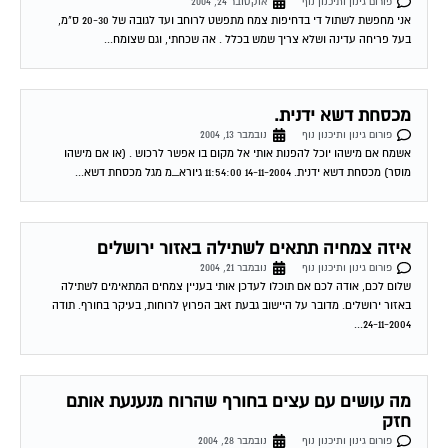
בעל פריחה עדינה ושלא צריך שמש בכלל . אה שכחתי, וגם שצומח...
מכסחת דשא ידנית.
פורום גינון ותיכנון נוף
נובמבר 13, 2004
אשמח אם מישהו יוכל להפנות אותי אל מקום בו אפשר לרכוש . (או אם מישהו
מוסר) מכסחת דשא ידנית. 14-11-2004 11:54:00 גיורא_מ מגל מכסחת דשא...
איזה צמחיה תתאים לשתילה באזור ירושלים
פורום גינון ותיכנון נוף
נובמבר 21, 2004
שלום לכם, אודה לכם אם תוכלו לעדכן אותי בעניין צמחים המתאימים לשתילה
באזור ירושלים. מדובר על היישוב גבעת זאב הפרוץ לרוחות, בעיקר בחורף. תודה
24-11-2004...
מה עושים עם עצים בחורף שהרוח מנענעת אותם
חזק
פורום גינון ותיכנון נוף
נובמבר 28, 2004
שלום, אני מחזיר ברשותי גינה חדשה שלא מזמן הגנן סייפם אם עבודתו, יש לי כמה