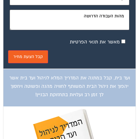
מאשר את תנאי הפרטיות
ועד בית, קבל במתנה את המדריך המלא לניהול ועד בית אשר
יהפוך את ניהול הבית המשותף לחוויה מהנה ופשוטה ויחסוך
לך זמן רב ועלויות בתחזוקת הבניין!