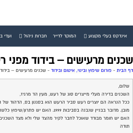
אינדקס בעלי מקצוע
המוקד לדייר
חברות ניהול
ועדי ב
שכנים מרעישים – בידוד מפני ר
דף הבית
-
פורום שיפוץ ובינוי, איטום ובידוד
-
שכנים מרעישים – בידוד
שלום,
השכנים בדירה מעלי מייצרים סוג של רעש, מעין הד מרגיז,
ככל הנראה הם יוצרים רעש סביר הרעש הוא בסגנון בס, הדהוד של 
מובן. מדובר בבניין שנבנה בסביבות 1999. האם יש פתרון/שיפוץ כלשהו שאני יכול לעשות כדי לנטרל את הרעש ? האם בככל יש משהו שאני יכול לעשות או שאת השיפוץ השכנים צריכים לעשות ?
האם יש חומר מבודד שאוכל לחבר לקיר מהצד שלי ולא מצד השכנים
תודה