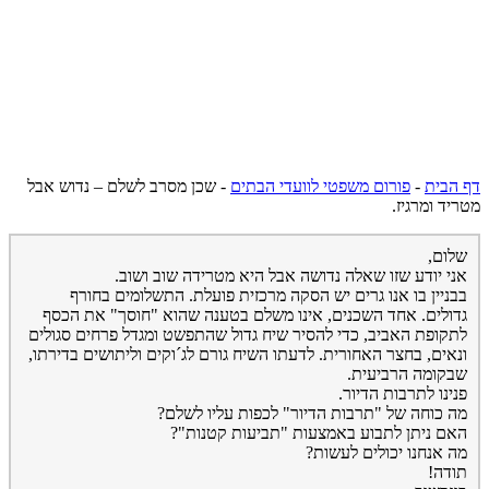
דף הבית
-
פורום משפטי לוועדי הבתים
-
שכן מסרב לשלם – נדוש אבל
מטריד ומרגיז.
שלום,
אני יודע שזו שאלה נדושה אבל היא מטרידה שוב ושוב.
בבניין בו אנו גרים יש הסקה מרכזית פועלת. התשלומים בחורף
גדולים. אחד השכנים, אינו משלם בטענה שהוא "חוסך" את הכסף
לתקופת האביב, כדי להסיר שיח גדול שהתפשט ומגדל פרחים סגולים
ונאים, בחצר האחורית. לדעתו השיח גורם לג´וקים וליתושים בדירתו,
שבקומה הרביעית.
פנינו לתרבות הדיור.
מה כוחה של "תרבות הדיור" לכפות עליו לשלם?
האם ניתן לתבוע באמצעות "תביעות קטנות"?
מה אנחנו יכולים לעשות?
תודה!