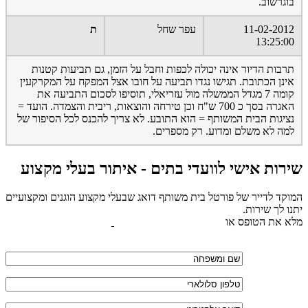
בוגרשוב.
11-02-2012
עפר שחל
ת
13:25:00
תרבות הדיור אינה יכולה לכפות וחבל על הזמן, גם תביעות קטנות
אינן הכתובת. תגישו נגדו תביעה על חובו אצל המפקח על המקרקעין
קומה 7 מגדל הממשלה מול עזריאלי, תוסיפו לסכום התביעה את
האגרה בסך כ 700 ש"ח וכן טירחה והוצאות, ריבית והצמדה. הועד =
נציגות הבית המשותף = הוא התובע. לא צריך להכנס לכל הסיפור של
למה לא משלם ומדוע. רק מספרים.
שירות אישי לוועדי בתים - איתור בעלי מקצוע
המוקד לדייר של פורטל בית משותף דואג שבעלי מקצוע הוגנים ומקצועיים
יתנו לך שירות.
מלא את הטופס או
לחץ לשליחת הודעת ווצאפ