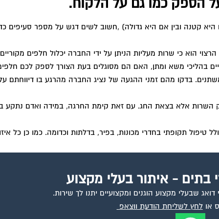
ל הספק כמו גם על הלקוח.
היא קטנה ובין אם היא גדולה) ,חשוב לשים דגש על מספר סעיפים כ
י הוא כי שרות מעליות הניתן על ידי החברה יכלול חלפים מקוריים 
ם בהליכי משא ומתן, האם הם מסוגלים בעת הצורך לספק לכם חלפים 
תנים. בדקו מהם זמני ההגעה של נציג החברה מהרגע בו דיווחתם על
ק השרות אלא בצאת החג. עם זאת קימת החרגה, במידה ואדם נתקע 
יפול תקופתי בחדרי מכונות, בפיר, בדלתות וכדומה. כמו כן כל איזו
י בתים - איתור בעלי מקצוע
ואג שבעלי מקצוע הוגנים ומקצועיים יתנו לך שירות.
 או
לחץ לשליחת הודעת ווצאפ