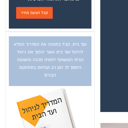
ועד בית, קבל במתנה את המדריך המלא
לניהול ועד בית אשר יהפוך את ניהול
הבית המשותף לחוויה מהנה ופשוטה
ויחסוך לך זמן רב ועלויות בתחזוקת
הבניין!