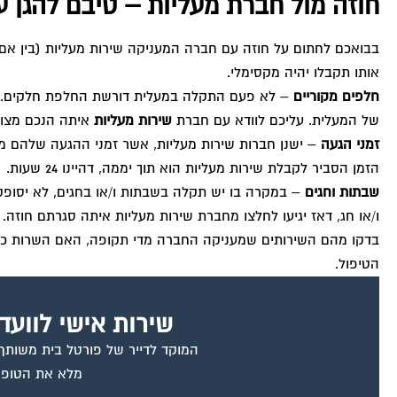
חוזה מול חברת מעליות – טיבם להגן ע
בבואכם לחתום על חוזה עם חברה המעניקה שירות מעליות (בין אם 
אותו תקבלו יהיה מקסימלי.
חלפים מקוריים
– לא פעם התקלה במעלית דורשת החלפת חלקים. הרצו
של המעלית. עליכם לוודא עם חברת
שירות מעליות
איתה הנכם מצויי
זמני הגעה
– ישנן חברות שירות מעליות, אשר זמני ההגעה שלהם מש
הזמן הסביר לקבלת שירות מעליות הוא תוך יממה, דהיינו 24 שעות.
שבתות וחגים
– במקרה בו יש תקלה בשבתות ו/או בחגים, לא יסופ
ו/או חג, דאז יגיעו לחלצו מחברת שירות מעליות איתה סגרתם חוזה.
בדקו מהם השירותים שמעניקה החברה מדי תקופה, האם השרות כולל ט
הטיפול.
שירות אישי לוועד
המוקד לדייר של פורטל בית משותף ד
מלא את הטופס