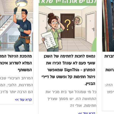
חברות
נמאס לחכות לחתימה של השכן
מהפכת הניהול המקצ
שאף פעם לא עונה? הכירו את
המלא לשדרוג איכות 
ונות
הפתרון - SignThis שמאפשר
המשותף
ניהול חתימות קל ופשוט של דיירי
המרחב הציבורי שבו א
הבניין.
 הזה:
המדרגות, הלובי, המע
פוץ
כל מי שמנהל ועד בית מכיר את
הם הרבה יותר מ"רכו
התחושה הזו. יש מסמך שצריך
קרא עוד >>
חתימות. אולי זה
קרא עוד >>