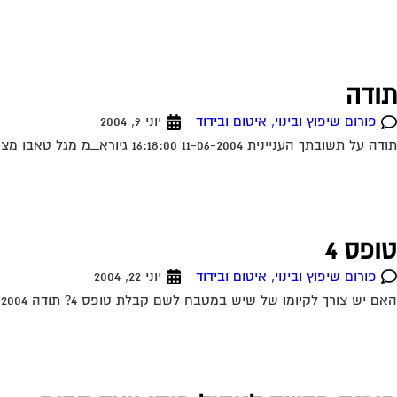
תודה
פורום שיפוץ ובינוי, איטום ובידוד
יוני 9, 2004
תודה על תשובתך העניינית 11-06-2004 16:18:00 גיורא_מ מגל טאבו מצטרפים לכל הנאמר. ראה מאמר של עו"ד עופר שחל בעמוד הבית. תחום מומחיותו הוא בתחום הנושא...
טופס 4
פורום שיפוץ ובינוי, איטום ובידוד
יוני 22, 2004
האם יש צורך לקיומו של שיש במטבח לשם קבלת טופס 4? תודה 22-06-2004 19:02:00 דרור מגל לא נראה לי שזה קשור את בכלל לא חייבת...