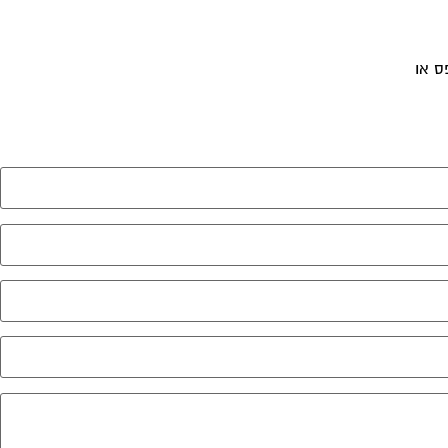
פס או
לחץ לשליחת הודעת ווצאפ