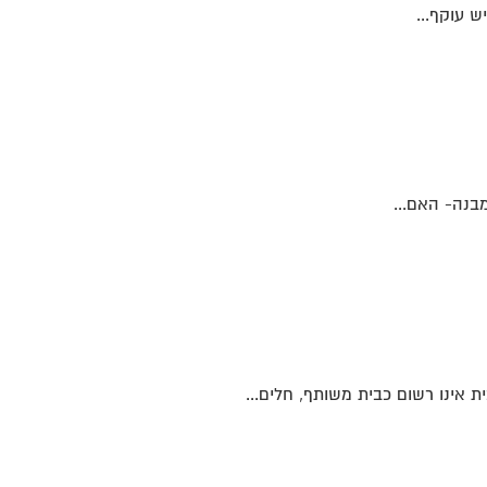
ש עוקף...
בנה- האם...
אינו רשום כבית משותף, חלים...