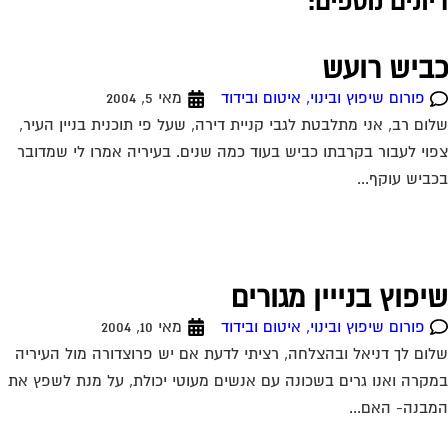
ום לך דניאל ובהצלחה, רציתי לדעת אם יש פרוצדורה מול העיריה
קרה ואנו גרים בשכונה עם אנשים מעוטי יכולת, על מנת לשפץ את
בנה- האם...
שובה לגל – שיפוץ בניין
פורום שיפוץ ובינוי, איטום ובידוד
מאי 15, 2004
 שלום, כתוצאה משגיאה שאלתך נמחקה. למרות זאת מצ"ב תשובתי
אלתך בנושא מבנה הרשום כאגודה שיתופית. גל שלום, למרות
בית אינו רשום כבית משותף, חלים...
שורי מכון התקנים