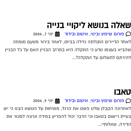
פורום שיפוץ ובינוי, איטום ובידוד
יוני 9, 2004
חרונה הקבלן שלנו פשט את הרגל, משיחות על הנושא הבנו כי יש
יית רישום בטאבו וכי הדבר יכול להפריע במידה ונרצה למכור את
ירה, שאלותיי...
ודה
פורום שיפוץ ובינוי, איטום ובידוד
יוני 9, 2004
תודה על תשובתך העניינית 11-06-2004 16:18:00 גיורא_מ מגל טאבו
טרפים לכל הנאמר. ראה מאמר של עו"ד עופר שחל בעמוד הבית.
ום מומחיותו הוא בתחום הנושא...
ופס 4