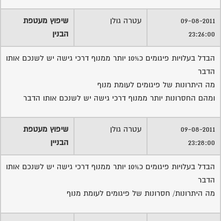
הבדל בעלויות פיגומים כ10% יותר ממנוף דרכי גישה יש לשנכם אותו
הדבר
מה היתרונות/ חסרונות של פיגומים לעומת מנוף
10-08-2011 01:44:00
דורון טרייביש
אז פגום מתניע
עדיף
29-08-2011 21:32:00
נמרוד הורביץ
שיפוץ בניינים
קראתי מאמר מעניין לאחרונה בנידון, שווה להעיף מבט, זה עניין
רציני לשפץ בניין או לובי
שירות אישי לוועדי בתים - איתור
בעלי מקצוע
המוקד לדייר של פורטל בית משותף דואג שבעלי מקצוע הוגנים
ומקצועיים יתנו לך שירות.