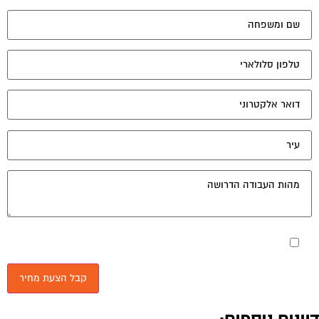
מאשר את תנאי הפרטיות
יונים נוספים:
ביש רועש
פורום שיפוץ ובינוי, איטום ובידוד
מאי 5, 2004
ום רב, אני מתלבטת לגבי קניית דירה, שעל פי תוכנית בניין העיר,
וי לעבור בקרבתו כביש בעוד כמה שנים. בעיריה אמרו לי שמדובר
ביש עוקף...
יפוץ בנייין מגורים
פורום שיפוץ ובינוי, איטום ובידוד
מאי 10, 2004