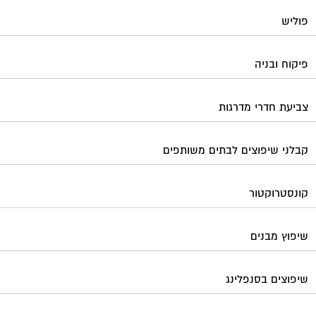
שיפוץ מבנים
שיפוצים בסנפלינג
שערים ומחסומים
תיבות דואר
פורטל בית משותף
תנאי שימוש ומדיניות פרטיות
בית
מגזינים מקצועיים
אינדקס נותני שירותים לוועד הבית
קבוצת הפייסבוק