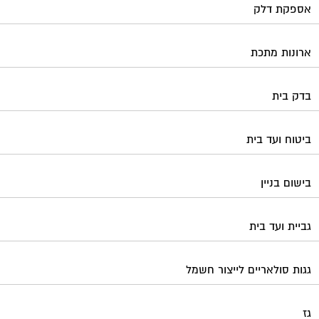
גגות סולאריים לייצור חשמל
גז
גינון ועיצוב גינות
גנרטורים
דלתות כניסה לבניין
דפיברילטור
הדברה