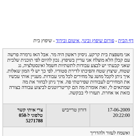
דף הבית
-
פורום שיפוץ ובינוי, איטום ובידוד
-
שיפוץ בית
אני משפצת בית קרקע. ניסיון ראשון היה מר. אבל האז נרמרה פרשה
עם קבלן הלא מוצלח אני עדיין בשיפוץ. נכון להיום לפי תוכנית שלבית
שאני קבעתי יש לבצע עבודות לתשתיות חשמל ואינסטלציה, גג
שטוח, שיצוץ שטח והפיכתו לדירת סטודיו. לפי כך יש לי המון שאלות.
איך ניתן לקבל מושג על מחירים לכל מיני עבודות. מעניין אותי עכשיו
את המחירים לעבודות שפירטתי פה. איך ניתן לבחור את מה
שמתאים לי, זאת אומרת מה הם קריטריוטנים לביצוע עבודה בצורה
כזאת או אחרת. תעזרו לי בבקשה.
17-06-2009
דורון טרייביש
צרי איתי קשר
20:22:00
טלפוני ל050-
5271788
ואשמח לעזור ולהדריך