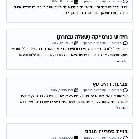
יש לי ילדה בת שנה וחצי והייתי רוצה לבנות לה מיטה שתהיה יפה וגם יעילה. מיטה
ניתן לקנות בחוץ אך הדבר עולה המון כסף לכן...
חידוש פורמייקה (שאלה נבחרת)
פורום פנאי ועשה זאת בעצמך
אוגוסט 29, 2004
כיצד אוכל לחדש רהיטים מצופים פורמייקה בבייתי , והאם הדבר כדאי בכלל 29-08-
2004 21:08:00 שימי דיאי חידוש פורמייקה – עלות תועלת מבחינת עלות תועלת
הדבר...
צביעת רהיט עץ
פורום פנאי ועשה זאת בעצמך
ספטמבר 2, 2004
אני מחפשת המלצות לבעל מקצוע שיבצע צביעה מחדש של רהיט עץ שתהיה
איכותית וזולה. תודה 06-09-2004 18:25:00 שימי דיאי צביעת רהיט ראשית לא
מסרת לי...
בניית ספרייה מגבס
פורום פנאי ועשה זאת בעצמך
ספטמבר 6, 2004
אני רוצה לבנות ספריה למחשב מגבס. הרוחב שאני צריך הוא 140 ס"מ. האם זה לא