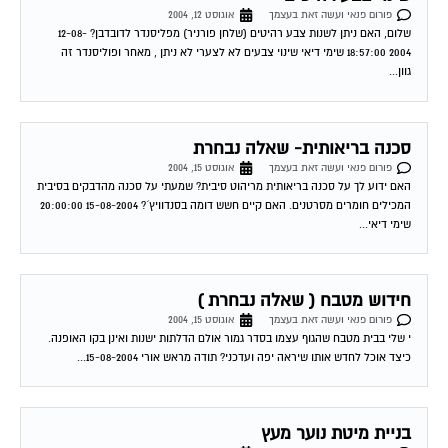
שלום, האם ניתן לשנות צבע רהיטים (שלחן פורניר) מפליסנדר לדובדבן? 12-08-
2004 18:57:00 שימי דיאי שינוי צבעים לא לצערי לא ניתן , מאחר ופוליסנדר זה
גוון...
סכנה בריאותית- שאלה נבחרת
פורום פנאי ועשה זאת בעצמך
אוגוסט 15, 2004
האם ידוע לך על סכנה בריאותית מריהוט סיבית? שמעתי על סכנה מהדבקים בסיבית
המכילים חומרים מסרטנים. האם קיים חשש דומה בסנדוויץ´? 15-08-2004 20:00:00
שימי דיאי...
חידוש מטבח ( שאלה נבחרת )
פורום פנאי ועשה זאת בעצמך
אוגוסט 15, 2004
י שלי בבית מטבח שהגוף עצמו בסדר גמור אולם הדלתות ישנות ואינן בקו האופנה.
כיצד אוכל לחדש אותו שיראה יפה ועדכני? תודה מראש אורי 15-08-2004...
בניית מיטת נוער מעץ
פורום פנאי ועשה זאת בעצמך
אוגוסט 28, 2004