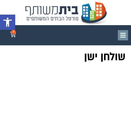
פתח סרגל 
0
שולחן ישן