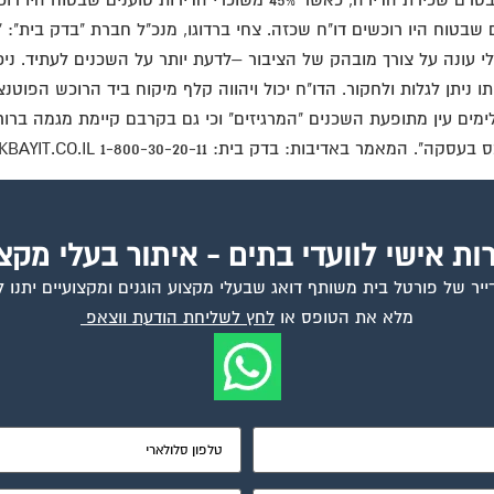
 מעוניינים ברכישת דוח בטרם רכישת הנכס, בעוד 43% טוענים שבטוח היו רוכשים דו"ח שכזה. צחי בר
אלי עונה על צורך מובהק של הציבור –לדעת יותר על השכנים לעתיד. נ
ו ניתן לגלות ולחקור. הדו"ח יכול ויהווה קלף מיקוח ביד הרוכש הפוט
ם מעלימים עין מתופעת השכנים "המרגיזים" וכי גם בקרבם קיימת מגמה ב
ת: בדק בית: 1-800-30-20-11 WWW.BEDEKBAYIT.CO.IL
ות אישי לוועדי בתים - איתור בעלי מקצ
יר של פורטל בית משותף דואג שבעלי מקצוע הוגנים ומקצועיים יתנו ל
מלא את הטופס או
לחץ לשליחת הודעת ווצאפ