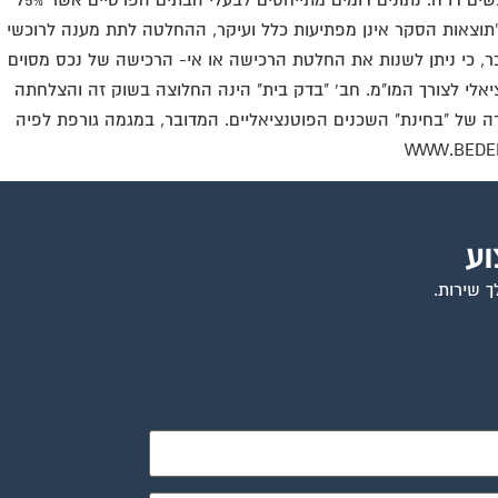
הסקר באשר לדיירי השכירות עולה כי, 73% היו מעוניינים ברכישת דו"ח בטרם שכירת הדירה, כאשר 45% משוכרי הדירות טוענים שבטוח היו רוכשים דו"ח. נתונים דומים מתייחסים לבעלי הבתים הפרטיים אשר 75%
דוגו, מנכ"ל חברת "בדק בית": "תוצאות הסקר אינן מפתיעות כלל ועיקר, ההחלטה לתת מענה לרוכשי
יכר, כי ניתן לשנות את החלטת הרכישה או אי- הרכישה של נכס מסוים
נציאלי לצורך המו"מ. חב' "בדק בית" הינה החלוצה בשוק זה והצלחתה
רורה של "בחינת" השכנים הפוטנציאליים. המדובר, במגמה גורפת לפיה
וע
ך שירות.