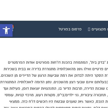
פתח סרגל 
0
 מקצועיים
פרסום בפורטל
 מכון "שילוב", עבור חברת "בדק בית", המתמחה בהכנת דו"חות מפורטים אודות הפרמטרים
הסביבתיים הנוגעים לנכס מסוים, נמצא כי קרוב ל – 65% מהאוכלוסיה מתגוררת בדירות בבית משותף. קרוב ל 35% מהאוכלוסיה מתגוררת בבתים פרטיים ואילו 20% מהאוכלוסיה מתגוררת בדירה או בבית בשכירות
יה היהודית במדינת ישראל. מטרת הסקר היתה לבדוק את רמת שביעות הרצון של הדיירים מן השכנים.
 נמוכה בקרב דיירים מהשכנים שלהם. מן הנתונים עולה כי, 42% מהמתגוררים בדירה שבבעלותם אינם שבעי רצון מהשכנים. נתון הדומה לאוכלוסיה המתגוררת
כנים בבנין המגורים בו שוכנת הדירה, תרבות הדיור בו, התנהגויות יוצאות דופן, פעילות ועד
תחבורה ציבורית, גני ילדים/בי"ס, מקורות רעש, מרכזי קניות, עומסי
תנועה, חניה, פשע, איכות הסביבה וכו'. מתברר כי 70% מהמתגוררים בדירה שבבעלותם היו מעוניינים ברכישת דו"ח של "בדק בית" בטרם רכישת הנכס, כאשר 39% טוענים שבטוח היו רוכשים דו"ח כזה. ממצאי