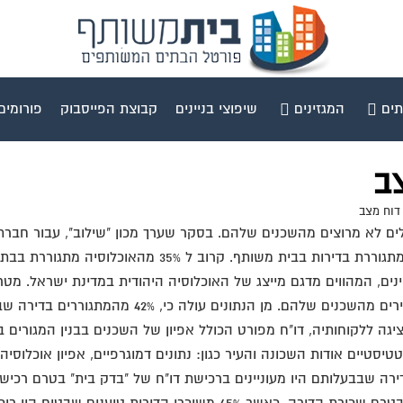
תים
המגזינים
שיפוצי בניינים
קבוצת הפייסבוק
פורומים
ב
דוח מצב
"שילוב" עבור חברת "בדק בית" עולה כי כ-40% מהישראלים לא מרוצים מהשכנים שלהם. בסקר שערך
ולכת וגוברת). הסקר של מכון "שילוב" נערך בקרב 504 מרואיינים, המהווים מדגם מייצג של האוכלוס
תוצאות הסקר קובעות באופן מובהק רמת שביעות רצון
וכן למתגוררים בדירה שכורה (39%). "בדק בית" מציגה ללקוחותיה, דו"ח מפורט הכולל אפיון של הש
יסטיים אודות השכונה והעיר כגון: נתונים דמוגרפיים, אפיון אוכלוסיה, 