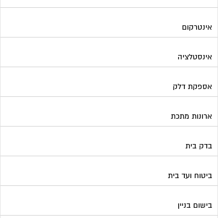
ביטוח ועד בית
בישום בניין
גביית ועד בית
גגות סולאריים לייצור חשמל
גז
גינון ועיצוב גינות
גנרטורים