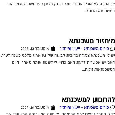
התכונן למשכנתא
פורום משכנתא - ייעוץ ומיחזור
אוקטובר 16, 2004
לן מספר טיפים לפני החתימה על חוזה המשכנתה המשעבד את
רוכשי הדירות לעשרות שנים . 1.סקר שוק -דבר ראשון מומלץ לעשות
ורי בית . shopping...
ורל משכנתא של זוג אשר נרשם
נישואין וביטל חתונתו
פורום משכנתא - ייעוץ ומיחזור
אוקטובר 17, 2004
י שלום, אבקש חוות דעתך בסוגיה הבאה; אחותי נרשמה לנישואין
ל בסיס רישום זה ניתנה לה ולבן זוגה תעודת זכאות ונתקבלה
וואת משרד השיכון והלוואות...