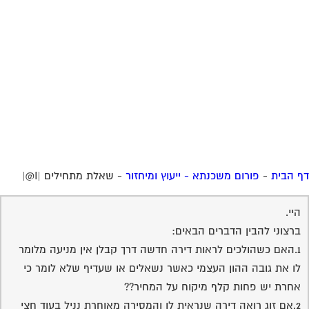
ברצוני להבין הדברים הבאים:
1.האם כשהולכים לראות דירה חדשה דרך קבלן אין מניעה מלומר
לו את גובה ההון העצמי כאשר נשאלים או שעדיף שלא לומר כי
אחרת יש פחות קלף מיקוח על המחיר??
2.אם זוג רואה דירה שנראית לו והמסירה מאוחרת נניל בעוד חצי
שנה על סמך מה הקבלן שומר זכות הזוג בדירה דהיינו האם
משלמים משכנתא טרם הכניסה או את ההון העצמי?
מה השלבים בעצם של הרכישה כאשר הפינוי אינו מיידי?
תודה רבה
20-07-2006
רמי טוטאי
תשובה
15:38:00
1.ניתן לומר מה שרוצים ,להגיד או לא לדעתי זה לא ישנה את
המחיר ,מה שכן משא ומתן עניני יכול להביא לתוצאות חיוביות
עבורכם .