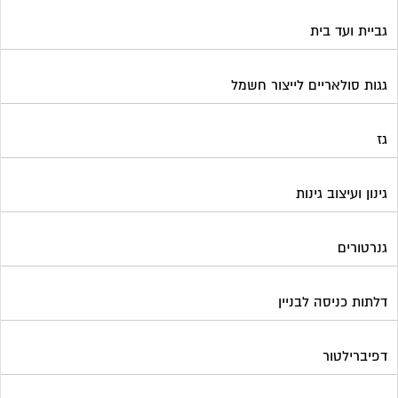
דלתות כניסה לבניין
דפיברילטור
הדברה
הנדימן
הרחקת יונים
התחדשות עירונית
חברות ניהול בתים משותפים
חברות ניקיון בתים משותפים