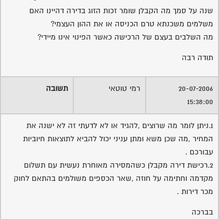
2.רכישת דירה מקבלן כשהמסירה מאוחרת נעשית עם תשלום
מקדמה וחתימה על חוזה ,שאר הכספים משולמים בהתאם לחוק
מכר דירות .
בברכה
רמי טוטאי יועץ
054/4210455
שירות אישי לוועדי בתים - איתור
בעלי מקצוע
המוקד לדייר של פורטל בית משותף דואג שבעלי מקצוע הוגנים
ומקצועיים יתנו לך שירות.
מלא את הטופס או
לחץ לשליחת הודעת ווצאפ