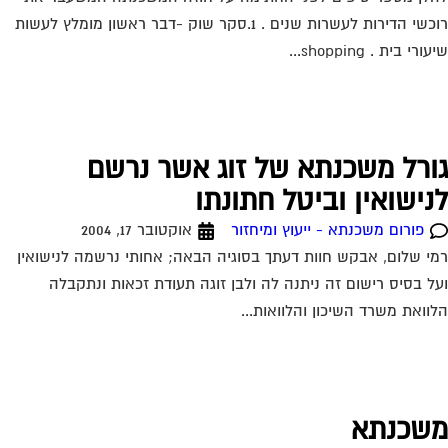
שכנתא
פורום משכנתא - ייעוץ ומיחזור
אוקטובר 17, 2004
ום לרמי. אני שוקל לקחת משכנתא לצורך קניית הדירה. כיום עם
יביות במשק שיחסית אינן גבוהות איני בטוח איזה סוג של משכנתא
חת. ידוע לי...
רירת משכנתא – מכתב כוונות מהבנק
פורום משכנתא - ייעוץ ומיחזור
אוקטובר 28, 2004
ו רוכשים דירה מאדם שיש לו משכנתא על הנכס אותו אנו מעויניים
נות, (מישכן את הבית גם לטובת הנכס החדש שאותו מתכוון לקנות).
בה סכום...