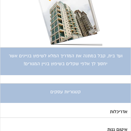
אדריכלות
איטום גגות
אינטרקום
אינסטלציה
אספקת דלק
ארונות מתכת
בדק בית