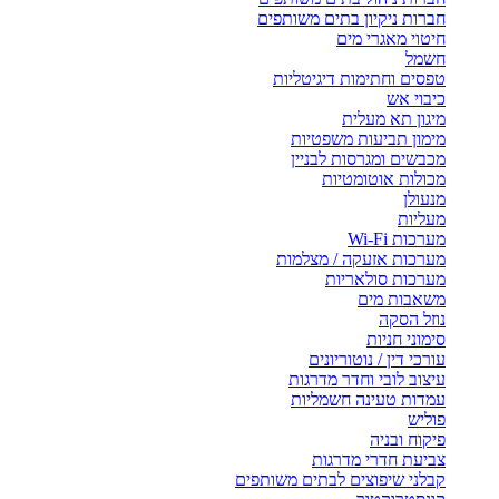
חברות ניקיון בתים משותפים
חיטוי מאגרי מים
חשמל
טפסים וחתימות דיגיטליות
כיבוי אש
מיגון תא מעלית
מימון תביעות משפטיות
מכבשים ומגרסות לבניין
מכולות אוטומטיות
מנעולן
מעליות
מערכות Wi-Fi
מערכות אזעקה / מצלמות
מערכות סולאריות
משאבות מים
נוזל הסקה
סימוני חניות
עורכי דין / נוטוריונים
עיצוב לובי וחדר מדרגות
עמדות טעינה חשמליות
פוליש
פיקוח ובניה
צביעת חדרי מדרגות
קבלני שיפוצים לבתים משותפים