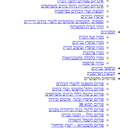
אינדקס עסקים לוועד הבית
אינדקס חברות ניהול בתים משותפים
קבוצת ועדי הבתים בפייסבוק
שיפוץ בניינים
טפסים, הסכמים שימושיים לועדי בתים ודיירים
חוקי הבית המשותף
המגזינים
מגזין ועד הבית
מגזין שיפוץ בניינים
מגזין שיפוץ ועיצוב הבית
מגזין צרכנות
מגזין כלכלה ומשכנתאות
מדור פרסומי
שיפוצי בניינים
קבוצת הפייסבוק
פורומים מקצועיים
פורום משפטי לוועדי הבתים
פורום ניהול מקצועי ועדי בתים
פורום ביטוח כללי ובתים משותפים
פורום שיפוץ ובינוי, איטום ובידוד
פורום תמא 38
פורום ליקויי בניה וביקורת מבנים
פורום נדלן – תכנון ובנייה
פורום חשמל ותאורה
פורום משכנתא – ייעוץ ומיחזור