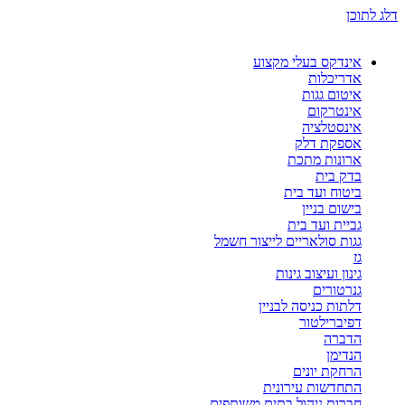
דלג לתוכן
אינדקס בעלי מקצוע
אדריכלות
איטום גגות
אינטרקום
אינסטלציה
אספקת דלק
ארונות מתכת
בדק בית
ביטוח ועד בית
בישום בניין
גביית ועד בית
גגות סולאריים לייצור חשמל
גז
גינון ועיצוב גינות
גנרטורים
דלתות כניסה לבניין
דפיברילטור
הדברה
הנדימן
הרחקת יונים
התחדשות עירונית
חברות ניהול בתים משותפים