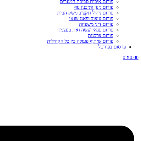
פורום איכות סביבת המגורים
פורום גינון ותיכנון נוף
פורום ניהול תקציב משק הבית
פורום עיצוב ופאנג שואי
פורום דיני משפחה
פורום פנאי ועשה זאת בעצמך
פורום צרכנות
פורום שיתוף פעולה בין כל הקהילות
פרסום בפורטל
0
₪
0.00