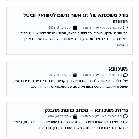
גורל משכנתא של זוג אשר נרשם לנישואין וביטל
חתונתו
פורום משכנתא - ייעוץ ומיחזור
אוקטובר 17, 2004
רמי שלום, אבקש חוות דעתך בסוגיה הבאה; אחותי נרשמה לנישואין ועל בסיס
רישום זה ניתנה לה ולבן זוגה תעודת זכאות ונתקבלה הלוואת משרד השיכון
והלוואות...
משכנתא
פורום משכנתא - ייעוץ ומיחזור
אוקטובר 17, 2004
שלום לרמי. אני שוקל לקחת משכנתא לצורך קניית הדירה. כיום עם הריביות במשק
שיחסית אינן גבוהות איני בטוח איזה סוג של משכנתא לקחת. ידוע לי...
גרירת משכנתא – מכתב כוונות מהבנק
פורום משכנתא - ייעוץ ומיחזור
אוקטובר 28, 2004
אנו רוכשים דירה מאדם שיש לו משכנתא על הנכס אותו אנו מעויניים לקנות, (מישכן
את הבית גם לטובת הנכס החדש שאותו מתכוון לקנות). גובה סכום...