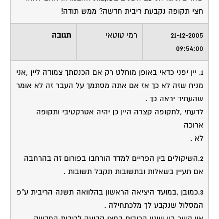
חצי תקופה נקבעת ריבית חדשה? ממש תודה!
21-12-2005
רמי טוטאי
תגובה
09:54:00
1. יין יפני כדאי באופן מוחלט רק אם הכנסתך צמודה ליין ,אני
מניח שזה לא כך אז אם אתה מסתמך על העבר זה לא אומר
שהעתיד יראה כך .
לדעתי ,לתקופה קצרה היין כן יהיה אטרקטיבי ותקופה
ארוכה
לא .
2.השיקולים בין הפריים למדד הורחבו בפורום זה בהרחבה
אם תעיין בשאלות ובתשובות תקבל תשובות .
3.כמובן ,במועד היציאה הראשון בהלוואה תשנה הריבית ע"פ
המסלול שנקבע לך מלכתחילה .
אין קשר בין שינוי הריבית בחצי קבועה לריבית החדשה .