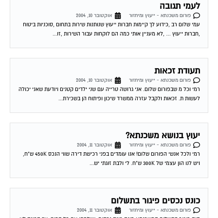
לעמי תגובה
פורום משכנתא - ייעוץ ומיחזור
אוקטובר 10, 2004
עמי שלום רב ,כידוע לך קיימות חברות ייעוץ שנותנות שירות בתחום ,סוכניות ביטוח
,חברות ייעוץ … ,לא מעניין אותי כמה הם לוקחות עבור השירות ,זו...
תעודת זכאות
פורום משכנתא - ייעוץ ומיחזור
אוקטובר 10, 2004
רמי וכל מ שבפורום שלום. אני גרושה טרייה עם שני ילדים קטנים ויודעת שאני יכולה
לעשות ת. זכאות ולקבל עזרה ממשרד שיכון ופיתוח הן בשכירת...
יעוץ בנושא משכנתא?
פורום משכנתא - ייעוץ ומיחזור
אוקטובר 11, 2004
רמי ולכל אנשי הפורום שלום! אנו עומדים בפני רכישת דירה שווי הנכס 450K ש"ח,
ויש לנו הון עצמי של 300K ש"ח. לי ולבת זוגתי יש...
כונס נכסים פיגור בתשלום
פורום משכנתא - ייעוץ ומיחזור
אוקטובר 11, 2004