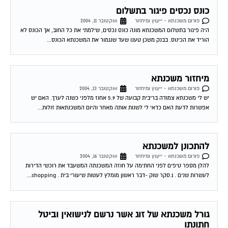
פורום משכנתא - ייעוץ ומיחזור
אוקטובר 11, 2004
היה פיגור בתשלום המשכנתא מונה כונס נכסים, שילמתי את כל החוב, אך הכונס לא
הוריד את הכינוס. בבנק משכן טענו שעד שנגמור את המשכנתא הכונס...
מיחזור משכנתא
פורום משכנתא - ייעוץ ומיחזור
אוקטובר 13, 2004
יש לי משכנתא צמודה בריבית קבועה של 5.9 אחוז מלפני כשנה לערך. האם יש
אפשרות לדעת האם כדאי לי לשנות אותה מאחר והיום המשכנתאות זולות...
להתכונן למשכנתא
פורום משכנתא - ייעוץ ומיחזור
אוקטובר 16, 2004
להלן מספר טיפים לפני החתימה על חוזה המשכנתה המשעבד את רוכשי הדירות
לעשרות שנים . 1.סקר שוק -דבר ראשון מומלץ לעשות שיעורי בית . shopping...
גורל משכנתא של זוג אשר נרשם לנישואין וביטל
חתונתו
פורום משכנתא - ייעוץ ומיחזור
אוקטובר 17, 2004