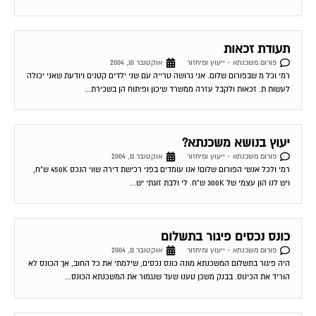
תעודת זכאות
פורום משכנתא - ייעוץ ומיחזור
אוקטובר 10, 2004
רמי וכל מ שבפורום שלום. אני גרושה טרייה עם שני ילדים קטנים ויודעת שאני יכולה
לעשות ת. זכאות ולקבל עזרה ממשרד שיכון ופיתוח הן בשכירת...
יעוץ בנושא משכנתא?
פורום משכנתא - ייעוץ ומיחזור
אוקטובר 11, 2004
רמי ולכל אנשי הפורום שלום! אנו עומדים בפני רכישת דירה שווי הנכס 450K ש"ח,
ויש לנו הון עצמי של 300K ש"ח. לי ולבת זוגתי יש...
כונס נכסים פיגור בתשלום
פורום משכנתא - ייעוץ ומיחזור
אוקטובר 11, 2004
היה פיגור בתשלום המשכנתא מונה כונס נכסים, שילמתי את כל החוב, אך הכונס לא
הוריד את הכינוס. בבנק משכן טענו שעד שנגמור את המשכנתא הכונס...
כונס נכסים פיגור בתשלום