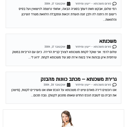
רמי שלום, אבקש חוות דעתך בסוגיה הבאה; אחותי נרשמה לנישואין ועל בסיס
רישום זה ניתנה לה ולבן זוגה תעודת זכאות ונתקבלה הלוואת משרד השיכון
והלוואות...
משכנתא
פורום משכנתא - ייעוץ ומיחזור
אוקטובר 17, 2004
שלום לרמי. אני שוקל לקחת משכנתא לצורך קניית הדירה. כיום עם הריביות במשק
שיחסית אינן גבוהות איני בטוח איזה סוג של משכנתא לקחת. ידוע לי...
גרירת משכנתא – מכתב כוונות מהבנק
פורום משכנתא - ייעוץ ומיחזור
אוקטובר 28, 2004
אנו רוכשים דירה מאדם שיש לו משכנתא על הנכס אותו אנו מעויניים לקנות, (מישכן
את הבית גם לטובת הנכס החדש שאותו מתכוון לקנות). גובה סכום...