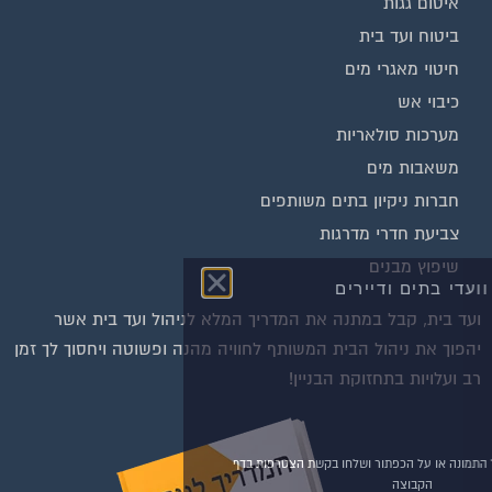
איטום גגות
ביטוח ועד בית
חיטוי מאגרי מים
כיבוי אש
מערכות סולאריות
משאבות מים
חברות ניקיון בתים משותפים
צביעת חדרי מדרגות
שיפוץ מבנים
וועדי בתים ודיירים
ועד בית, קבל במתנה את המדריך המלא לניהול ועד בית אשר
הצטרפו עכשיו לקבוצת
יהפוך את ניהול הבית המשותף לחוויה מהנה ופשוטה ויחסוך לך זמן
הפייסבוק הגדולה בישראל
רב ועלויות בתחזוקת הבניין!
הנותנת מענה לבעיות
הדיור בבית המשותף!!!
להצטרפות לחצו על התמונה או על הכפתור ושלחו בקשת הצטרפות בדף
הקבוצה