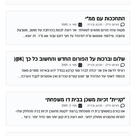
התחככות עם ממ"י
פורום נדלן - תכנון ובנייה
מאי 4, 2005
מקווה שזה פורום מתאים לשאלתי. אני רוצה לבנות בהרחבה של מושב, משבצת
צהובה. שילמתי 260000 ש"ח למינהל על חצי דונם עבור 140 מ"ר. זה יוצא...
שלום וברכות על הפורום החדש והחשוב כל כך |K@|
פורום נדלן - תכנון ובנייה
מאי 4, 2005
רציתי לדעת איך אני יכולה לברר שווי קרקע בגודל ידוע ובאיזור מסויים מאוד.
נכנסתי לאתר של המינהל אך ישנם קשיים טכניים ואין אפשרות לקבל הערכה....
"קניית" זכיות משכן בבית דו משפחתי
פורום נדלן - תכנון ובנייה
מאי 5, 2005
אנו בונים במשותף בית דו משפחתי,ברצוני לקנות מהשכן זכיות בניה מהחלק שלו-
למרות שהמגרש מחולק לחצי. הוא רוצה בית קטן יותר ואני גדול יותר. כיצד...