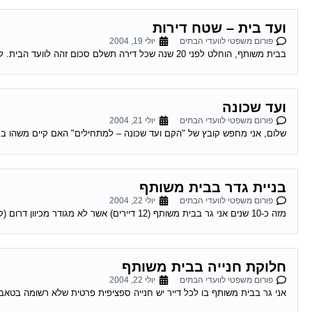
ועד בית – שטח דירות
פורום משפטי לוועדי הבתים
יולי 19, 2004
בבית משותף, הוחלט לפני 20 שנה שכל דירה תשלם סכום זהה לוועד הבית. לפני כשנה הורחבו רוב הדירות. בעלי הדירות שלא הורחבו דורשים לשלם ע"פ...
ועד שכונה
פורום משפטי לוועדי הבתים
יולי 21, 2004
שלום, אני מחפש קובץ של "הקם ועד שכונה – למתחילים" האם קיים משהו בסגנ
בניית גדר בבית משותף
פורום משפטי לוועדי הבתים
יולי 22, 2004
מזה כ-10 שנים אני גר בבית משותף (12 דיירים) אשר לא מגודר מכיוון דרום (קיימת אפשרות שהיתה גדר לפני שהגעתי). חלק מהדיירים רוצים לבנות גדר...
חלוקת חנייה בבית משותף
פורום משפטי לוועדי הבתים
יולי 22, 2004
אני גר בבית משותף בו לכל דייר יש חנייה ספציפית פרטית שלא רשומה בטאבו (